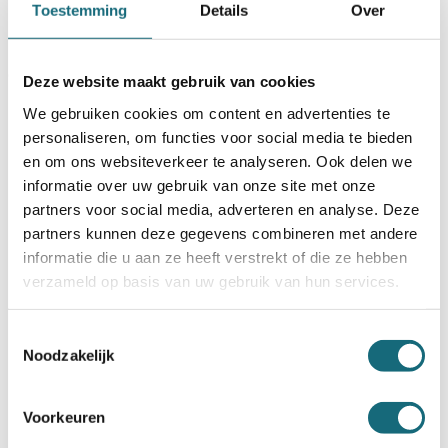
Toestemming
Details
Over
kluis kopen?
Bij het aanschaffen van een kluis zijn er belangrijke factoren
om rekening mee te houden:
Deze website maakt gebruik van cookies
Gebruiksdoel bepalen
. Ga je de kluis zakelijk inzetten of
We gebruiken cookies om content en advertenties te
heb je een kluis voor thuis nodig? Zakelijke kluizen
personaliseren, om functies voor social media te bieden
vereisen vaak hogere beveiligingsniveaus en meer
opslagruimte dan particuliere modellen.
en om ons websiteverkeer te analyseren. Ook delen we
informatie over uw gebruik van onze site met onze
Grootte van de kluis
.
Meet vooraf op hoeveel ruimte je
partners voor social media, adverteren en analyse. Deze
nodig hebt voor documenten, sieraden of andere
waardevolle spullen en houd rekening met toekomstige
partners kunnen deze gegevens combineren met andere
uitbreiding van je collectie.
informatie die u aan ze heeft verstrekt of die ze hebben
Type kluisslot kiezen
. Elektronische sloten bieden snelle
verzameld op basis van uw gebruik van hun services.
toegang via een cijfercode, mechanische sloten zijn
betrouwbaar zonder batterijen, en sleutelsloten zijn
eenvoudig maar vereisen goed sleutelbeheer.
Toestemmingsselectie
Noodzakelijk
Certificering controleren
. De inbraakwerende en
brandwerende certificering bepaalt welke waarde je
verzekerd kunt opbergen, waarbij hogere certificeringen
Voorkeuren
betere bescherming maar ook een hogere aanschafprijs
betekenen.