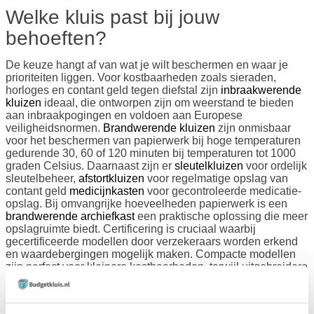
Welke kluis past bij jouw
behoeften?
De keuze hangt af van wat je wilt beschermen en waar je
prioriteiten liggen. Voor kostbaarheden zoals sieraden,
horloges en contant geld tegen diefstal zijn
inbraakwerende
kluizen
ideaal, die ontworpen zijn om weerstand te bieden
aan inbraakpogingen en voldoen aan Europese
veiligheidsnormen.
Brandwerende kluizen
zijn onmisbaar
voor het beschermen van papierwerk bij hoge temperaturen
gedurende 30, 60 of 120 minuten bij temperaturen tot 1000
graden Celsius. Daarnaast zijn er
sleutelkluizen
voor ordelijk
sleutelbeheer,
afstortkluizen
voor regelmatige opslag van
contant geld
medicijnkasten
voor gecontroleerde medicatie-
opslag. Bij omvangrijke hoeveelheden papierwerk is een
brandwerende archiefkast
een praktische oplossing die meer
opslagruimte biedt. Certificering is cruciaal waarbij
gecertificeerde modellen door verzekeraars worden erkend
en waardebergingen mogelijk maken. Compacte modellen
zijn perfect voor kleinere kostbaarheden, terwijl uitgebreidere
safes geschikt zijn voor omvangrijke collecties.
Waar moet je op letten bij het