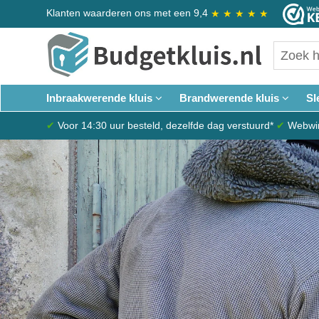
Klanten waarderen ons met een 9,4
★
★
★
★
★
Inbraakwerende kluis
Brandwerende kluis
Sl
✔
Voor 14:30 uur besteld, dezelfde dag verstuurd*
✔
Webwink