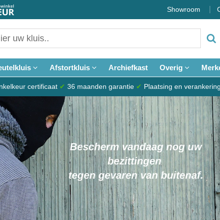
Showroom
eutelkluis
Afstortkluis
Archiefkast
Overig
Merk
elkeur certificaat
✔
36 maanden garantie
✔
Plaatsing en verankerin