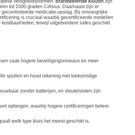
ropese veiligheidsnormen.
Brandwerende kluizen
zijn
en tot 1000 graden Celsius. Daarnaast zijn er
 gecontroleerde medicatie-opslag. Bij omvangrijke
ificering is cruciaal waarbij gecertificeerde modellen
ostbaarheden, terwijl uitgebreidere safes geschikt
ereisen vaak hogere beveiligingsniveaus en meer
lle spullen en houd rekening met toekomstige
ouwbaar zonder batterijen, en sleutelsloten zijn
nt opbergen, waarbij hogere certificeringen betere
aalt welk type kluis het meest geschikt is.