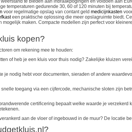
m weerstand te bieden aan inbraakpogingen en voldoen aan Eu
e temperaturen gedurende 30, 60 of 120 minuten bij temperatur
en
voor regelmatige opslag van contant geld
medicijnkasten
voor
fkast
een praktische oplossing die meer opslagruimte biedt. Cert
ogelijk maken. Compacte modellen zijn perfect voor kleinere k
 kluis kopen?
factoren om rekening mee te houden:
zetten of heb je een kluis voor thuis nodig? Zakelijke kluizen v
te je nodig hebt voor documenten, sieraden of andere waardevo
 snelle toegang via een cijfercode, mechanische sloten zijn betr
randwerende certificering bepaalt welke waarde je verzekerd ku
etekenen.
, verankerd aan de vloer of ingebouwd in de muur? De locatie bep
dgetkluis.nl?