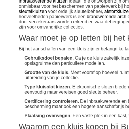
inbraakwerende kluizen
ideaal, die ontworpen zijn o
onmisbaar voor het beschermen van papierwerk bij hog
sleutelkluizen
voor ordelijk sleutelbeheer,
afstortkluiz
hoeveelheden papierwerk is een
brandwerende archie
door verzekeraars worden erkend en waardebergingen m
zijn voor omvangrijke collecties.
Waar moet je op letten bij het
Bij het aanschaffen van een kluis zijn er belangrijke 
Gebruiksdoel bepalen
. Ga je de kluis zakelijk in
opslagruimte dan particuliere modellen.
Grootte van de kluis
.
Meet vooraf op hoeveel ruim
uitbreiding van je collectie.
Type kluisslot kiezen
. Elektronische sloten bieden
eenvoudig maar vereisen goed sleutelbeheer.
Certificering controleren
. De inbraakwerende en b
bescherming maar ook een hogere aanschafprijs b
Plaatsing overwegen
. Een vaste plek in een kast
Waarom een kluis kopen bij Bu