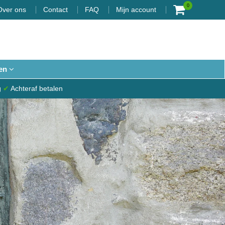
0
Over ons
Contact
FAQ
Mijn account
en
g
✔
Achteraf betalen