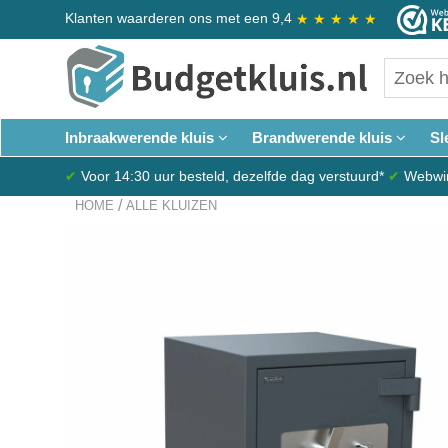
Klanten waarderen ons met een 9,4
★
★
★
★
★
Inbraakwerende kluis
Brandwerende kluis
Sl
✔
Voor 14:30 uur besteld, dezelfde dag verstuurd*
✔
Webwink
/
HOME
ALLE KLUIZEN