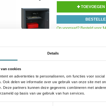
TOEVOEGEN
BESTELLE
Op voorraad? Besteld voor
14
Uw keuze zal
toevoegen aan 
Inzoomen
Details
 van cookies
ent en advertenties te personaliseren, om functies voor social
. Ook delen we informatie over uw gebruik van onze site met on
icaten
Alternatieven
Levering Opties
e. Deze partners kunnen deze gegevens combineren met andere i
erzameld op basis van uw gebruik van hun services.
1101000600
8713032375528
Salvus