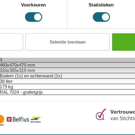
Voorkeuren
Statistieken
Inbraak- en brandwerende privékluis
Salvus Milano 1
EN 1300 gecertificeerd dubbelbaard klavierslot met 2 sleutels
1 legbord in hoogte verstelbaar
ECB-S gecertificeerde inbraakwerendheid volgens EN 1143-1 Grade 
ECB-S gecertificeerde brandwerendheid volgens EN 15659 LFS30P
30 minuten
Selectie toestaan
Papier
€ 25.000 contant / € 50.000 kostbaarheden
180 graden
3
460x470x470 mm
333x355x319 mm
Bodem (1x) en achterwand (1x)
38 liter
179 kg
RAL 7024 - grafietgrijs