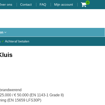
0
Over ons
Contact
FAQ
Mijn account
en
g
✔
Achteraf betalen
Kluis
n brandwerend
25.000 / € 50.000 (EN 1143-1 Grade II)
ming (EN 15659 LFS30P)