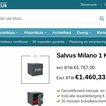
Showroom
eutelkluis
Afstortkluis
Archiefkast
Overig
Merk
elkeur certificaat
✔
36 maanden garantie
✔
Plaatsing en verankerin
Salvus Milano 1 
€1.767,00
Incl. BTW
€1.460,33
Excl. BTW
Gecertificeerd inbraak- e
Indicatie waardeberging € 
30 minuten brandbescher