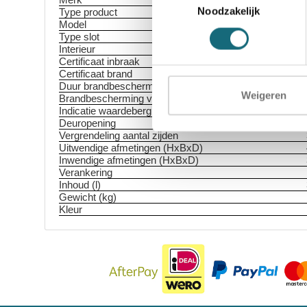
Noodzakelijk
Type product
Model
Type slot
Interieur
Certificaat inbraak
Certificaat brand
Duur brandbescherming
Weigeren
Brandbescherming voor
Indicatie waardeberging
Deuropening
Vergrendeling aantal zijden
Uitwendige afmetingen (HxBxD)
Inwendige afmetingen (HxBxD)
Verankering
Inhoud (l)
Gewicht (kg)
Kleur