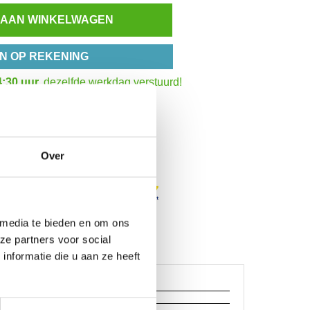
 AAN WINKELWAGEN
N OP REKENING
:30 uur,
dezelfde werkdag verstuurd!
het totaalbedrag
Inzoomen
Over
 media te bieden en om ons
ze partners voor social
nformatie die u aan ze heeft