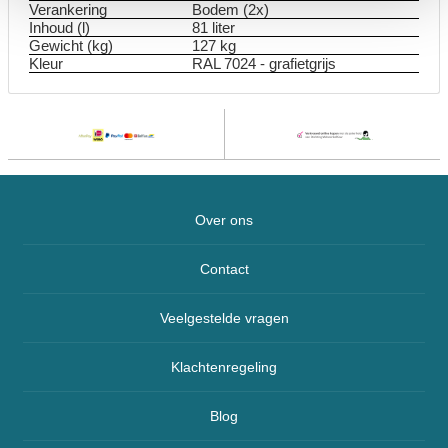
Verankering
Bodem (2x)
Inhoud (l)
81 liter
Gewicht (kg)
127 kg
Kleur
RAL 7024 - grafietgrijs
Over ons
Contact
Veelgestelde vragen
Klachtenregeling
Blog