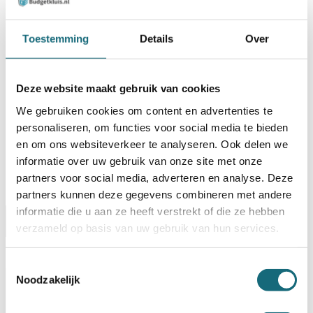
BESTELLEN OP REKENING
Toestemming
Details
Over
Op voorraad? Besteld voor
14:30 uur,
dezelfde werkdag
verstuurd!
Deze website maakt gebruik van cookies
Uw keuze zal
toevoegen aan het totaalbedrag
We gebruiken cookies om content en advertenties te
personaliseren, om functies voor social media te bieden
en om ons websiteverkeer te analyseren. Ook delen we
informatie over uw gebruik van onze site met onze
partners voor social media, adverteren en analyse. Deze
partners kunnen deze gegevens combineren met andere
informatie die u aan ze heeft verstrekt of die ze hebben
Omschrijving
Certificaten
Specificaties
verzameld op basis van uw gebruik van hun services.
Alternatieven
Levering Opties
Toestemmingsselectie
Noodzakelijk
Artikelnummer
1104000188
EAN code
8713032139540