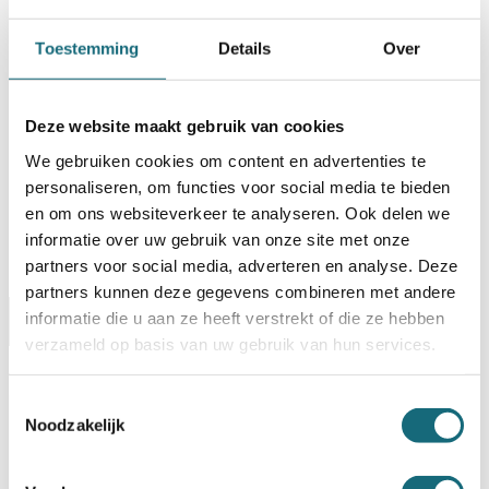
BESTELLEN OP REKENING
Toestemming
Details
Over
Op voorraad? Besteld voor
14:30 uur,
dezelfde werkdag
verstuurd!
Deze website maakt gebruik van cookies
Uw keuze zal
toevoegen aan het totaalbedrag
We gebruiken cookies om content en advertenties te
personaliseren, om functies voor social media te bieden
en om ons websiteverkeer te analyseren. Ook delen we
informatie over uw gebruik van onze site met onze
partners voor social media, adverteren en analyse. Deze
partners kunnen deze gegevens combineren met andere
informatie die u aan ze heeft verstrekt of die ze hebben
Omschrijving
Certificaten
Specificaties
verzameld op basis van uw gebruik van hun services.
Alternatieven
Levering Opties
Toestemmingsselectie
Noodzakelijk
Artikelnummer
1101000705
EAN code
8713032375801
Merk
Salvus
Inbraak- en brandwerende