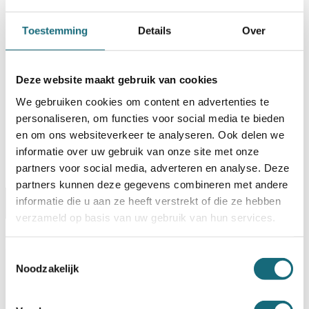
BESTELLEN OP REKENING
Toestemming
Details
Over
Op voorraad? Besteld voor
14:30 uur,
dezelfde werkdag
verstuurd!
Deze website maakt gebruik van cookies
Uw keuze zal
toevoegen aan het totaalbedrag
We gebruiken cookies om content en advertenties te
personaliseren, om functies voor social media te bieden
en om ons websiteverkeer te analyseren. Ook delen we
informatie over uw gebruik van onze site met onze
partners voor social media, adverteren en analyse. Deze
partners kunnen deze gegevens combineren met andere
informatie die u aan ze heeft verstrekt of die ze hebben
Omschrijving
Certificaten
Specificaties
verzameld op basis van uw gebruik van hun services.
Alternatieven
Levering Opties
Toestemmingsselectie
Noodzakelijk
Artikelnummer
1101000711
EAN code
8713032375863
Merk
Salvus
Inbraak- en brandwerende