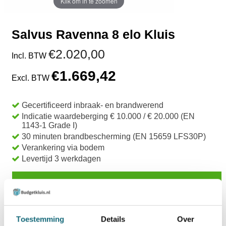
Klik om in te zoomen
Salvus Ravenna 8 elo Kluis
€2.020,00
Incl. BTW
€1.669,42
Excl. BTW
Gecertificeerd inbraak- en brandwerend
Indicatie waardeberging € 10.000 / € 20.000 (EN
1143-1 Grade I)
30 minuten brandbescherming (EN 15659 LFS30P)
Verankering via bodem
Levertijd 3 werkdagen
TOEVOEGEN AAN WINKELWAGEN
BESTELLEN OP REKENING
Toestemming
Details
Over