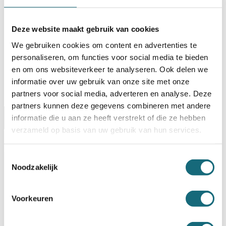
Op voorraad? Besteld voor
14:30 uur,
dezelfde werkdag
verstuurd!
Deze website maakt gebruik van cookies
Uw keuze zal
toevoegen aan het totaalbedrag
We gebruiken cookies om content en advertenties te
personaliseren, om functies voor social media te bieden
en om ons websiteverkeer te analyseren. Ook delen we
informatie over uw gebruik van onze site met onze
partners voor social media, adverteren en analyse. Deze
partners kunnen deze gegevens combineren met andere
Omschrijving
Certificaten
informatie die u aan ze heeft verstrekt of die ze hebben
Specificaties
verzameld op basis van uw gebruik van hun services.
Alternatieven
Levering Opties
Toestemmingsselectie
Artikelnummer
1101000715
Noodzakelijk
EAN code
8713032375900
Merk
Salvus
Inbraak- en brandwerende
Type product
Voorkeuren
privékluis
Model
Salvus Ravenna 8 elo
EN 1300 gecertificeerd
Type slot