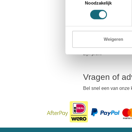
en woningen vanwege
Noodzakelijk
Een inbouwkl
Inbouwkluis kopen? Bij
Weigeren
Naast kwaliteit en een 
inbouwkluis professionee
zijn plek.
Vragen of ad
Bel snel een van onze 