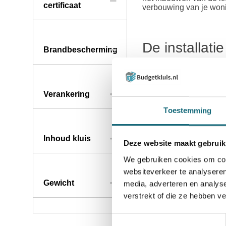
certificaat
verbouwing van je wonin
De installati
Brandbescherming
Bij de installatie van d
in de muur of vloer wor
geplaatst en optimaal 
Verankering
bijvoorbeeld achter een 
Toestemming
De voordelen
Inhoud kluis
Deze website maakt gebruik
Een inbouwkluis zoals
We gebruiken cookies om cont
plek om waardevolle spu
websiteverkeer te analyseren
combineer je veiligheid,
Gewicht
media, adverteren en analys
Diefstalbestendigh
verstrekt of die ze hebben v
Betrouwbaarheid en
bescherming tegen di
Toestemmingsselectie
Geschikt voor diver