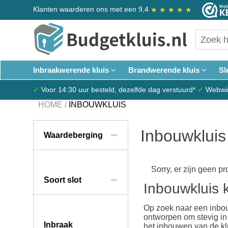
Klanten waarderen ons met een 9,4
★
★
★
★
★
Inbraakwerende kluis
Brandwerende kluis
Sl
✔
Voor 14:30 uur besteld, dezelfde dag verstuurd*
✔
Webwink
HOME
/
INBOUWKLUIS
Inbouwkluis
Waardeberging
Sorry, er zijn geen p
Soort slot
Inbouwkluis 
Op zoek naar een inbou
ontworpen om stevig in
Inbraak
het inbouwen van de kl