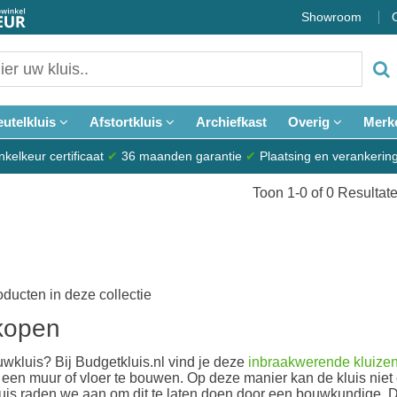
Showroom
eutelkluis
Afstortkluis
Archiefkast
Overig
Merk
elkeur certificaat
✔
36 maanden garantie
✔
Plaatsing en verankerin
Toon 1-0 of 0 Resultat
roducten in deze collectie
kopen
wkluis? Bij Budgetkluis.nl vind je deze
inbraakwerende kluize
 een muur of vloer te bouwen. Op deze manier kan de kluis niet
uis raden we aan om dit te laten doen door een bouwkundige. De