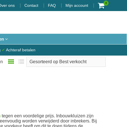
0
Over ons
Contact
FAQ
Mijn account
en
g
✔
Achteraf betalen
en
n
tegen een voordelige prijs. Inbouwkluizen zijn
 eenvoudig worden verwijderd door inbrekers. Bij
 voorkeur heeft om dit te doen tijdens de