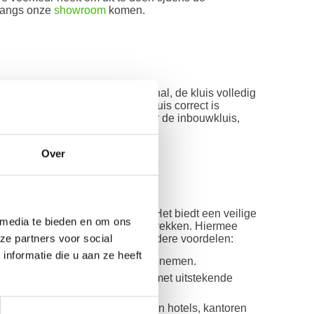
 langs onze
showroom
komen.
dt uitgevoerd door een professional, de kluis volledig
Hiermee weet je zeker dat de kluis correct is
gische en onopvallende plek voor de inbouwkluis,
Over
w huis of kantoor te plaatsen. Het biedt een veilige
 media te bieden en om ons
at de aandacht van inbrekers kan trekken. Hiermee
ze partners voor social
 verstopt is, biedt het ook nog andere voordelen:
nformatie die u aan ze heeft
or inbrekers deze niet kunnen meenemen.
 sloten en elegante ontwerpen, met uitstekende
 worden, worden veel gebruikt in hotels, kantoren