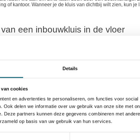
g of kantoor. Wanneer je de kluis van dichtbij wilt zien, kun je
e van een inbouwkluis in de vloer
e inbouwkluis is het belangrijk dat naast dat deze installatie wor
dt gebouwd, zodat deze niet uit de vloer kan worden verwijderd. 
beschermd is tegen diefstal. Denk daarnaast na over een strate
schilderij of kast.
Details
 van een inbouwkluis
 van cookies
 de
Salvus vloerkluis 1
is speciaal ontworpen om verborgen in jou
ent en advertenties te personaliseren, om functies voor social
llen op te bergen zonder dat de kluis direct in het zicht is, w
. Ook delen we informatie over uw gebruik van onze site met on
 kwaliteit en een discrete uitstraling. Naast dat jouw kluis goed
e. Deze partners kunnen deze gegevens combineren met andere i
eid:
de inbouwkluis zit stevig vast in de vloer of muur, waardo
erzameld op basis van uw gebruik van hun services.
 kwaliteit:
inbouwkluizen bieden gecertificeerde elektronische
efstal.
se locaties:
kluizen die in een vloer of muur ingebouwd kunnen