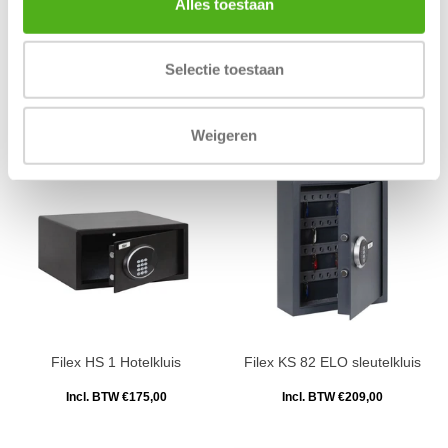
Alles toestaan
Filex SB Safebox 3 elo
Filex KS 32 ELO sleutelkluis
Selectie toestaan
Incl. BTW €145,00
Incl. BTW €169,00
Weigeren
Filex HS 1 Hotelkluis
Filex KS 82 ELO sleutelkluis
Incl. BTW €175,00
Incl. BTW €209,00