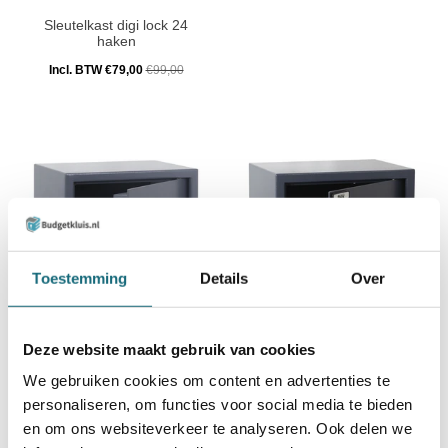
Sleutelkast digi lock 24
haken
Incl. BTW €79,00
€99,00
Toestemming
Details
Over
Filex SB Safebox 2 elo
Filex SB-C Safebox 2
Deze website maakt gebruik van cookies
Incl. BTW €109,00
Incl. BTW €109,00
We gebruiken cookies om content en advertenties te
personaliseren, om functies voor social media te bieden
en om ons websiteverkeer te analyseren. Ook delen we