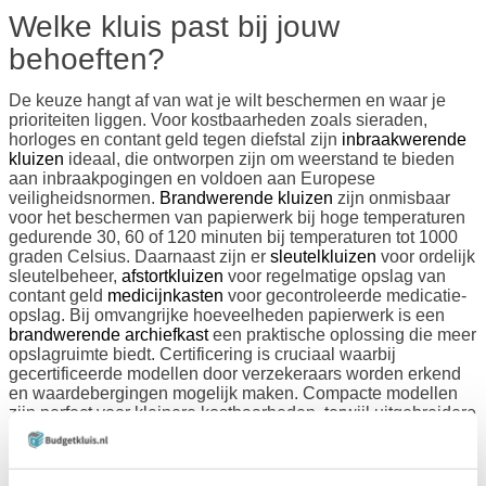
Welke kluis past bij jouw
behoeften?
De keuze hangt af van wat je wilt beschermen en waar je
prioriteiten liggen. Voor kostbaarheden zoals sieraden,
horloges en contant geld tegen diefstal zijn
inbraakwerende
kluizen
ideaal, die ontworpen zijn om weerstand te bieden
aan inbraakpogingen en voldoen aan Europese
veiligheidsnormen.
Brandwerende kluizen
zijn onmisbaar
voor het beschermen van papierwerk bij hoge temperaturen
gedurende 30, 60 of 120 minuten bij temperaturen tot 1000
graden Celsius. Daarnaast zijn er
sleutelkluizen
voor ordelijk
sleutelbeheer,
afstortkluizen
voor regelmatige opslag van
contant geld
medicijnkasten
voor gecontroleerde medicatie-
opslag. Bij omvangrijke hoeveelheden papierwerk is een
brandwerende archiefkast
een praktische oplossing die meer
opslagruimte biedt. Certificering is cruciaal waarbij
gecertificeerde modellen door verzekeraars worden erkend
en waardebergingen mogelijk maken. Compacte modellen
zijn perfect voor kleinere kostbaarheden, terwijl uitgebreidere
safes geschikt zijn voor omvangrijke collecties.
Waar moet je op letten bij het