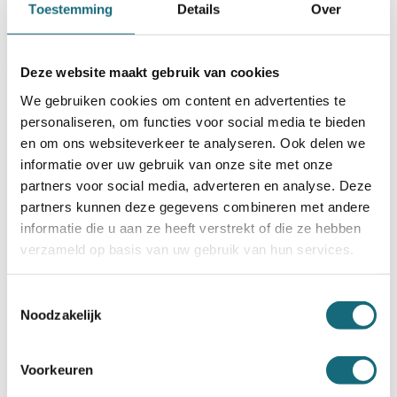
Toestemming
Details
Over
kluis kopen?
Bij het aanschaffen van een kluis zijn er belangrijke factoren
om rekening mee te houden:
Deze website maakt gebruik van cookies
Gebruiksdoel bepalen
. Ga je de kluis zakelijk inzetten of
We gebruiken cookies om content en advertenties te
heb je een kluis voor thuis nodig? Zakelijke kluizen
personaliseren, om functies voor social media te bieden
vereisen vaak hogere beveiligingsniveaus en meer
opslagruimte dan particuliere modellen.
en om ons websiteverkeer te analyseren. Ook delen we
informatie over uw gebruik van onze site met onze
Grootte van de kluis
.
Meet vooraf op hoeveel ruimte je
partners voor social media, adverteren en analyse. Deze
nodig hebt voor documenten, sieraden of andere
waardevolle spullen en houd rekening met toekomstige
partners kunnen deze gegevens combineren met andere
uitbreiding van je collectie.
informatie die u aan ze heeft verstrekt of die ze hebben
Type kluisslot kiezen
. Elektronische sloten bieden snelle
verzameld op basis van uw gebruik van hun services.
toegang via een cijfercode, mechanische sloten zijn
betrouwbaar zonder batterijen, en sleutelsloten zijn
eenvoudig maar vereisen goed sleutelbeheer.
Toestemmingsselectie
Noodzakelijk
Certificering controleren
. De inbraakwerende en
brandwerende certificering bepaalt welke waarde je
verzekerd kunt opbergen, waarbij hogere certificeringen
Voorkeuren
betere bescherming maar ook een hogere aanschafprijs
betekenen.