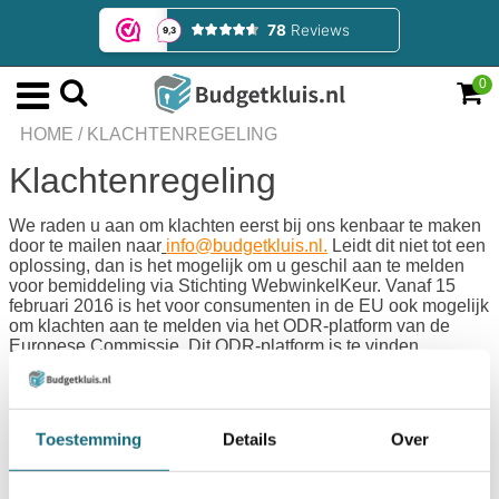
0
HOME
/
KLACHTENREGELING
Klachtenregeling
We raden u aan om klachten eerst bij ons kenbaar te maken
door te mailen naar
info@
budgetkluis.nl
.
Leidt dit niet tot een
oplossing, dan is het mogelijk om u geschil aan te melden
voor bemiddeling via Stichting WebwinkelKeur. Vanaf 15
februari 2016 is het voor consumenten in de EU ook mogelijk
om klachten aan te melden via het ODR-platform van de
Europese Commissie. Dit ODR-platform is te vinden
op
http://ec.europa.eu/odr
.
Wanneer u klacht nog niet elders
in behandeling is dan staat het u vrij om u klacht te
deponeren via het platform van de Europese Unie.
Toestemming
Details
Over