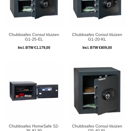
Chubbsafes Consul kluizen
Chubbsafes Consul kluizen
G1-25-EL
G1-20-KL
Incl. BTW €1.179,00
Incl. BTW €809,00
Chubbsafes HomeSafe S2-
Chubbsafes Consul kluizen
35-KL30
G0-40-EL