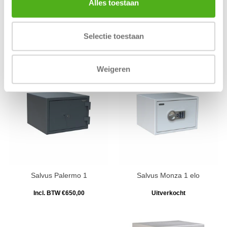
Alles toestaan
Salvus Ravenna 3 elo Kluis
Salvus Ravenna 1 Kluis
Selectie toestaan
Incl. BTW €1.334,00
Incl. BTW €873,00
Weigeren
Salvus Palermo 1
Salvus Monza 1 elo
Incl. BTW €650,00
Uitverkocht