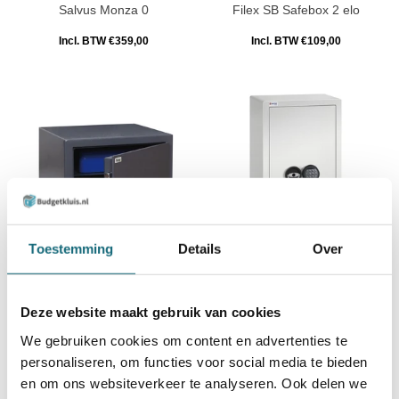
Salvus Monza 0
Filex SB Safebox 2 elo
Incl. BTW €359,00
Incl. BTW €109,00
Toestemming
Details
Over
Filex PS Privékluis 1
Sistec Eurosafe ES I 850 elo
- Inbraakwerende Kluis
Incl. BTW €324,00
Deze website maakt gebruik van cookies
Incl. BTW €1.559,00
We gebruiken cookies om content en advertenties te
personaliseren, om functies voor social media te bieden
en om ons websiteverkeer te analyseren. Ook delen we