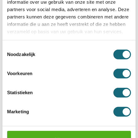
informatie over uw gebruik van onze site met onze
partners voor social media, adverteren en analyse. Deze
partners kunnen deze gegevens combineren met andere
informatie die u aan ze heeft verstrekt of die ze hebben
verzameld op basis van uw gebruik van hun services.
Toestemmingsselectie
Noodzakelijk
Sistec Eurosafe ES I 570 -
Sistec Eurosafe ES I 450 -
Inbraakwerende Kluis
Inbraakwerende Kluis
Incl. BTW €1.070,00
Incl. BTW €914,00
Voorkeuren
Statistieken
Marketing