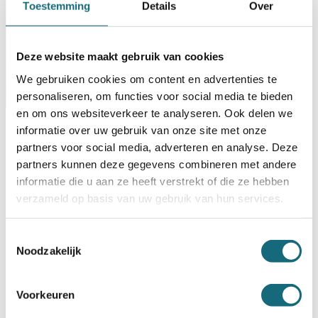
Toestemming
Details
Over
Deze website maakt gebruik van cookies
We gebruiken cookies om content en advertenties te
personaliseren, om functies voor social media te bieden
en om ons websiteverkeer te analyseren. Ook delen we
Sieraden Veilig Opbergen
informatie over uw gebruik van onze site met onze
partners voor social media, adverteren en analyse. Deze
Inbraak
indicatie waardeberging
kostbaarheden opbergen
partners kunnen deze gegevens combineren met andere
sieraden veilig opbergen
verzekering voor sieraden
informatie die u aan ze heeft verstrekt of die ze hebben
Lees onze tips in deze blogTijdens de vakantieperiode
verzameld op basis van uw gebruik van hun services.
zien we dat het aantal inbraken met zo’n 25%
toeneemt. Een behoorlijke piek dus. Reden genoeg
voor ons om er een blog aan te wijden. Kans op
Toestemmingsselectie
inbraak verkleinen Wanneer u op vakantie bent ziet uw
Noodzakelijk
woning er vaak onbewoond uit. Een...
Lees meer
Voorkeuren