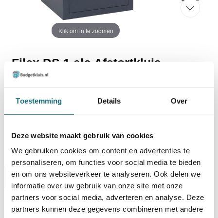
Klik om in te zoomen
Filex DS 1 elo Afstortkluis
Laat mij weten wanneer dit product weer leverbaar is:
Toestemming
Details
Over
Deze website maakt gebruik van cookies
We gebruiken cookies om content en advertenties te
Ik ga akkoord met de algemene voorwaarden van Budgetkluis.nl
personaliseren, om functies voor social media te bieden
en om ons websiteverkeer te analyseren. Ook delen we
Omschrijving
Alternatieven
Specificaties
informatie over uw gebruik van onze site met onze
partners voor social media, adverteren en analyse. Deze
Levering Opties
partners kunnen deze gegevens combineren met andere