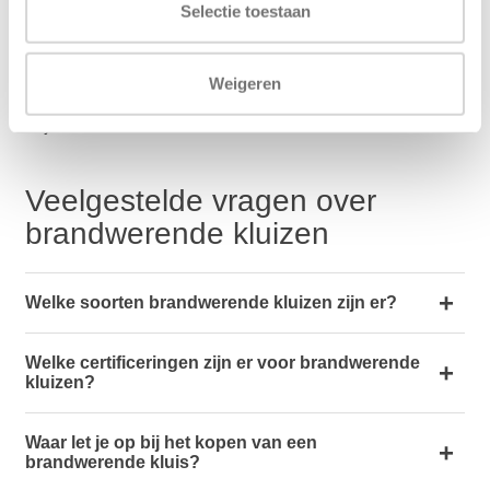
vloer of muur, zodat je aankoop stevig op zijn plek
Selectie toestaan
blijft. Op elk product krijg je bovendien drie jaar
garantie, waarmee je verzekerd bent van kwaliteit
en betrouwbaarheid. Twijfel je nog over een
Weigeren
geschikt model? Neem dan gerust
contact
op met
de specialisten voor persoonlijk advies dat past bij
jouw wensen.
Veelgestelde vragen over
brandwerende kluizen
Welke soorten brandwerende kluizen zijn er?
Welke certificeringen zijn er voor brandwerende
kluizen?
Waar let je op bij het kopen van een
brandwerende kluis?