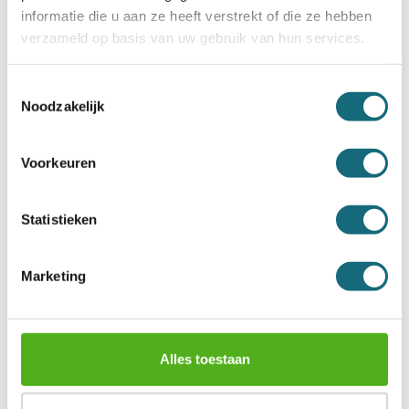
veel modellen bovendien weerstand tegen
informatie die u aan ze heeft verstrekt of die ze hebben
bluswater, dat vaak evenveel schade veroorzaakt
verzameld op basis van uw gebruik van hun services.
als de brand zelf. Zo bescherm je met één
investering zowel jouw bezittingen als jouw
gemoedsrust op de lange termijn.
Toestemmingsselectie
Noodzakelijk
Waarom een
Voorkeuren
brandwerende kluis kopen
bij Budgetkluis.nl?
Statistieken
Met meer dan vijftig jaar ervaring bieden wij een
uitgebreid aanbod aan voordelige kluizen van
gerenommeerde merken als
De
Marketing
Raat
,
Chubbsafes
en
Salvus
, geschikt voor iedere
situatie en ieder budget. Wil je een model eerst met
eigen ogen bekijken? In de
showroom
vergelijk je
op je gemak verschillende types en krijg je
persoonlijk advies van een specialist. Bestel je vóór
Alles toestaan
14:30 uur, dan gaat jouw kluis diezelfde dag nog op
transport. De ervaren monteurs zorgen desgewenst
voor het professioneel
verankeren van je kluis
aan