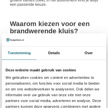
grotere variant zoekt, in het assortiment vind je altijd
een passende keuze.
Waarom kiezen voor een
brandwerende kluis?
Een brand ontstaat vaak onverwacht en heeft grote
gevolgen voor je bezittingen. Zelfs een kleine
keukenbrand kan binnen enkele minuten omslaan
Toestemming
Details
Over
naar een volledige woningbrand, waarbij
documenten, harde schijven en waardevolle
spullen verloren gaan. Een brandveilige kluis biedt
hiertegen betrouwbare bescherming, doordat de
Deze website maakt gebruik van cookies
binnentemperatuur gedurende de gecertificeerde
tijd onder een kritieke waarde blijft en de inhoud
We gebruiken cookies om content en advertenties te
niet in aanraking komt met vlammen of rook.
personaliseren, om functies voor social media te bieden
Documenten zoals testamenten, hypotheekstukken
of zakelijke boekhouding kun je bij verlies
en om ons websiteverkeer te analyseren. Ook delen we
nauwelijks vervangen, en ook voor digitale media
informatie over uw gebruik van onze site met onze
zoals USB-sticks, externe schijven of
partners voor social media, adverteren en analyse. Deze
geheugenkaarten is een gespecialiseerde kluis
onmisbaar. Naast bescherming tegen brand bieden
partners kunnen deze gegevens combineren met andere