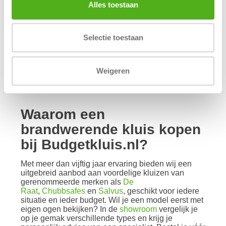
nauwelijks vervangen, en ook voor digitale media
Alles toestaan
zoals USB-sticks, externe schijven of
geheugenkaarten is een gespecialiseerde kluis
onmisbaar. Naast bescherming tegen brand bieden
veel modellen bovendien weerstand tegen
Selectie toestaan
bluswater, dat vaak evenveel schade veroorzaakt
als de brand zelf. Zo bescherm je met één
investering zowel jouw bezittingen als jouw
Weigeren
gemoedsrust op de lange termijn.
Waarom een
brandwerende kluis kopen
bij Budgetkluis.nl?
Met meer dan vijftig jaar ervaring bieden wij een
uitgebreid aanbod aan voordelige kluizen van
gerenommeerde merken als
De
Raat
,
Chubbsafes
en
Salvus
, geschikt voor iedere
situatie en ieder budget. Wil je een model eerst met
eigen ogen bekijken? In de
showroom
vergelijk je
op je gemak verschillende types en krijg je