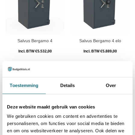
Salvus Bergamo 4
Salvus Bergamo 4 elo
Incl. BTW €5.532,00
Incl. BTW €5.889,00
Een brandwerende kluis biedt onmisbare
bescherming voor waardevolle documenten en
digitale media wanneer het misgaat in huis of op
kantoor. Denk aan akten, paspoorten,
Toestemming
Details
Over
verzekeringspapieren, back-ups op harde schijven
of dierbare foto’s die je onmogelijk zomaar kunt
vervangen. Een brand kan binnen enkele minuten
Deze website maakt gebruik van cookies
temperaturen boven de 800 graden bereiken,
waarbij gewoon papier al bij 200 graden verkoolt.
We gebruiken cookies om content en advertenties te
Bij het
kluis kopen
is naast formaat en sluitwerk
vooral de duur van de brandwering
personaliseren, om functies voor social media te bieden
doorslaggevend. Het aanbod loopt van compacte
en om ons websiteverkeer te analyseren. Ook delen we
modellen voor thuis tot ruime kluizen voor