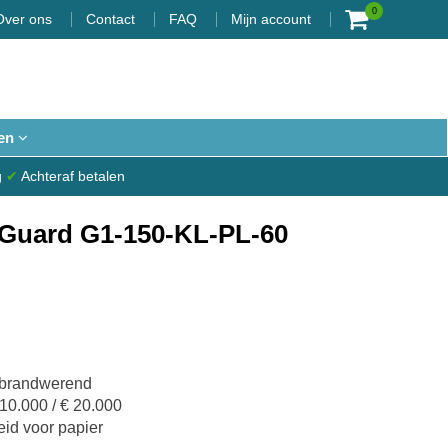
0
Over ons
Contact
FAQ
Mijn account
en
g
✔
Achteraf betalen
Guard G1-150-KL-PL-60
n brandwerend
10.000 / € 20.000
id voor papier