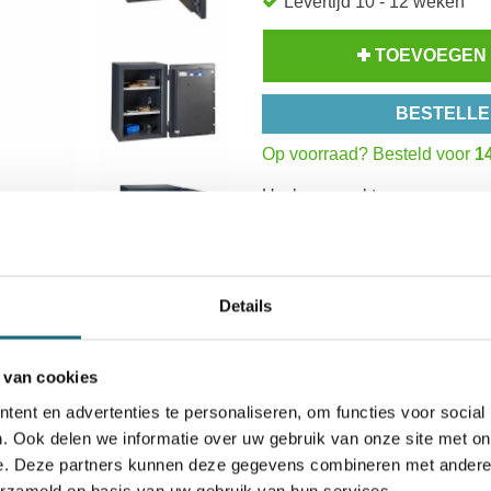
Levertijd 10 - 12 weken
TOEVOEGEN
BESTELLE
Op voorraad? Besteld voor
14
Uw keuze zal
toevoegen aan 
Inzoomen
Details
 van cookies
ent en advertenties te personaliseren, om functies voor social
icaten
Alternatieven
Levering Opties
. Ook delen we informatie over uw gebruik van onze site met on
e. Deze partners kunnen deze gegevens combineren met andere i
erzameld op basis van uw gebruik van hun services.