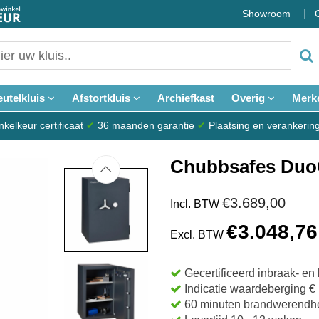
Showroom
eutelkluis
Afstortkluis
Archiefkast
Overig
Merk
elkeur certificaat
✔
36 maanden garantie
✔
Plaatsing en verankerin
Chubbsafes Duo
€3.689,00
Incl. BTW
€3.048,76
Excl. BTW
Gecertificeerd inbraak- e
Indicatie waardeberging € 
60 minuten brandwerendhe