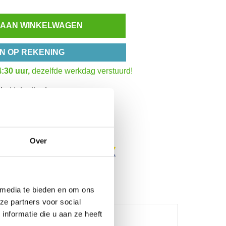
 AAN WINKELWAGEN
N OP REKENING
:30 uur,
dezelfde werkdag verstuurd!
het totaalbedrag
Inzoomen
Over
 media te bieden en om ons
ze partners voor social
nformatie die u aan ze heeft