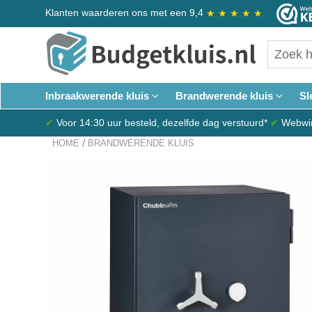
Klanten waarderen ons met een 9,4
★
★
★
★
★
Inbraakwerende kluis
Brandwerende kluis
Sl
✔
Voor 14:30 uur besteld, dezelfde dag verstuurd*
✔
Webwink
/
HOME
BRANDWERENDE KLUIS