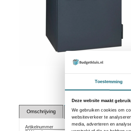
Inzoomen
Toestemming
Deze website maakt gebruik
We gebruiken cookies om cont
Omschrijving
Certif
Specificaties
websiteverkeer te analyseren
media, adverteren en analys
Artikelnummer
1001002604
verstrekt of die ze hebben v