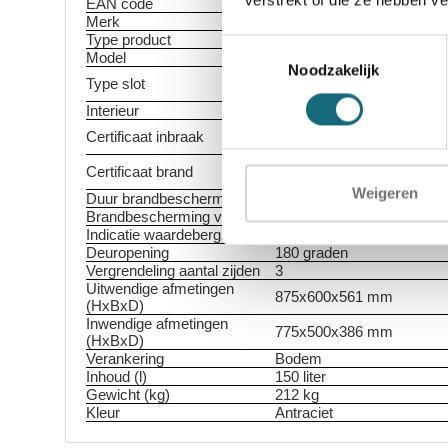
EAN code
5055409506627
Merk
Chubbsafes
Type product
Inbraak- en brandwerende 
Toestemmingsselectie
Model
DuoGuard G1-150-KL-PL-
Noodzakelijk
EN 1300 gecertificeerd dub
Type slot
sleutels
Interieur
2 legborden in hoogte vers
ECB-S gecertificeerde in
Certificaat inbraak
volgens EN 1143-1 Grade 
ECB-S gecertificeerde br
Certificaat brand
1047-1 S60P
Weigeren
Duur brandbescherming
60 minuten
Brandbescherming voor
Papier
Indicatie waardeberging
€ 10.000 contant / € 20.0
Deuropening
180 graden
Vergrendeling aantal zijden
3
Uitwendige afmetingen
875x600x561 mm
(HxBxD)
Inwendige afmetingen
775x500x386 mm
(HxBxD)
Verankering
Bodem
Inhoud (l)
150 liter
Gewicht (kg)
212 kg
Kleur
Antraciet