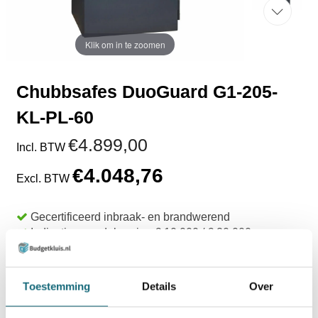
Klik om in te zoomen
Chubbsafes DuoGuard G1-205-
KL-PL-60
€4.899,00
Incl. BTW
€4.048,76
Excl. BTW
Gecertificeerd inbraak- en brandwerend
Indicatie waardeberging € 10.000 / € 20.000
60 minuten brandwerendheid voor papier
Levertijd 8 - 10 weken
Toestemming
Details
Over
TOEVOEGEN AAN WINKELWAGEN