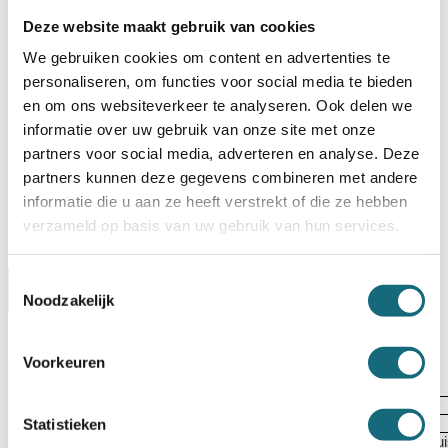
Deze website maakt gebruik van cookies
BESTELLEN OP REKENING
We gebruiken cookies om content en advertenties te
Op voorraad? Besteld voor
14:30 uur,
dezelfde werkdag
personaliseren, om functies voor social media te bieden
verstuurd!
en om ons websiteverkeer te analyseren. Ook delen we
Uw keuze zal
toevoegen aan het totaalbedrag
informatie over uw gebruik van onze site met onze
partners voor social media, adverteren en analyse. Deze
partners kunnen deze gegevens combineren met andere
informatie die u aan ze heeft verstrekt of die ze hebben
verzameld op basis van uw gebruik van hun services.
Toestemmingsselectie
Omschrijving
Certificaten
Specificaties
Noodzakelijk
Alternatieven
Levering Opties
Voorkeuren
Artikelnummer
1001002605
EAN code
5055409506634
Merk
Chubbsafes
Statistieken
Type product
Inbraak- en brandwerende privéklu