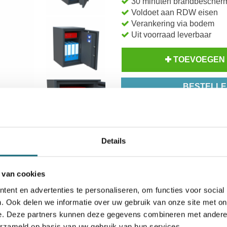
30 minuten brandbescher
Voldoet aan RDW eisen
Verankering via bodem
Uit voorraad leverbaar
TOEVOEGEN
BESTELLE
Inzoomen
Op voorraad? Besteld voor
14
Uw keuze zal
toevoegen aan 
Details
 van cookies
ent en advertenties te personaliseren, om functies voor social
. Ook delen we informatie over uw gebruik van onze site met on
e. Deze partners kunnen deze gegevens combineren met andere i
erzameld op basis van uw gebruik van hun services.