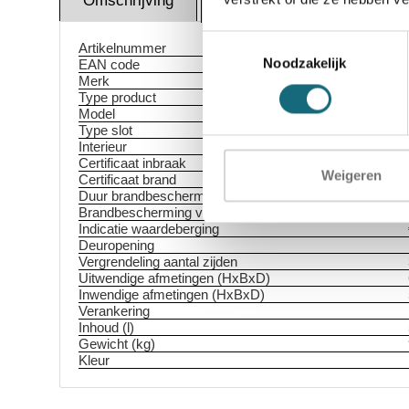
Omschrijving
Certif
Specificaties
Toestemmingsselectie
Artikelnummer
Noodzakelijk
EAN code
Merk
Type product
Model
Type slot
Interieur
Certificaat inbraak
Weigeren
Certificaat brand
Duur brandbescherming
Brandbescherming voor
Indicatie waardeberging
Deuropening
Vergrendeling aantal zijden
Uitwendige afmetingen (HxBxD)
Inwendige afmetingen (HxBxD)
Verankering
Inhoud (l)
Gewicht (kg)
Kleur