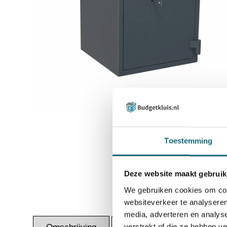
Inzoomen
Toestemming
Deze website maakt gebruik
We gebruiken cookies om cont
websiteverkeer te analyseren
media, adverteren en analys
verstrekt of die ze hebben v