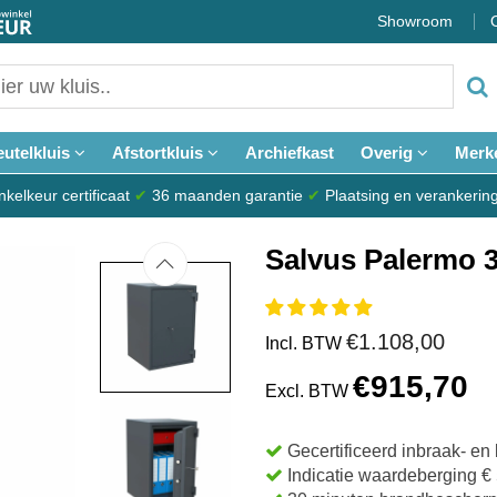
Showroom
eutelkluis
Afstortkluis
Archiefkast
Overig
Merk
elkeur certificaat
✔
36 maanden garantie
✔
Plaatsing en verankerin
Salvus Palermo 3
€1.108,00
Incl. BTW
€915,70
Excl. BTW
Gecertificeerd inbraak- e
Indicatie waardeberging €