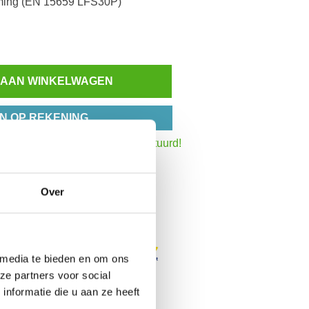
ming (EN 15659 LFS30P)
 AAN WINKELWAGEN
N OP REKENING
Inzoomen
:30 uur,
dezelfde werkdag verstuurd!
het totaalbedrag
Over
 media te bieden en om ons
ze partners voor social
nformatie die u aan ze heeft