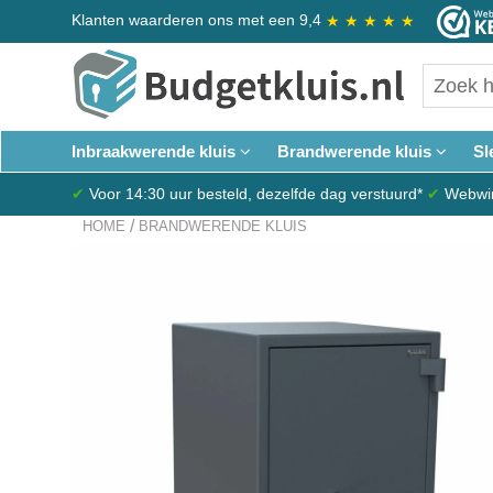
Klanten waarderen ons met een 9,4
★
★
★
★
★
Inbraakwerende kluis
Brandwerende kluis
Sl
✔
Voor 14:30 uur besteld, dezelfde dag verstuurd*
✔
Webwink
/
HOME
BRANDWERENDE KLUIS