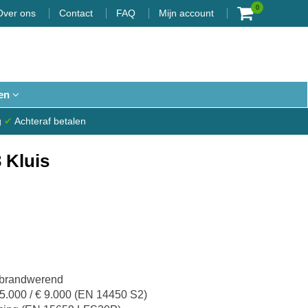
0
Over ons
Contact
FAQ
Mijn account
en
g
✔
Achteraf betalen
 Kluis
n brandwerend
 5.000 / € 9.000 (EN 14450 S2)