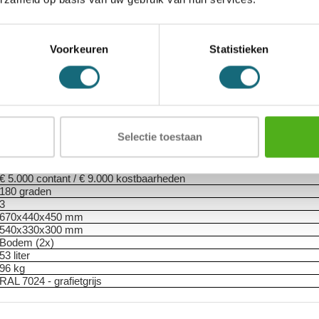
icaten
Alternatieven
Levering Opties
1104000183
Voorkeuren
Statistieken
8713032139519
Salvus
Inbraak- en brandwerende privékluis
Salvus Palermo 3
EN 1300
gecertificeerd dubbelbaard klavierslot met 2 sleutels
1 legbord in hoogte verstelbaar
ECB-S gecertificeerde inbraakwerendheid volgens EN 14450 S2
Selectie toestaan
ECB-S gecertificeerde brandwerendheid volgens EN 15659 LFS30P
30 minuten
Papier
€ 5.000 contant / € 9.000 kostbaarheden
180 graden
3
670x440x450 mm
540x330x300 mm
Bodem (2x)
53 liter
96 kg
RAL 7024 - grafietgrijs