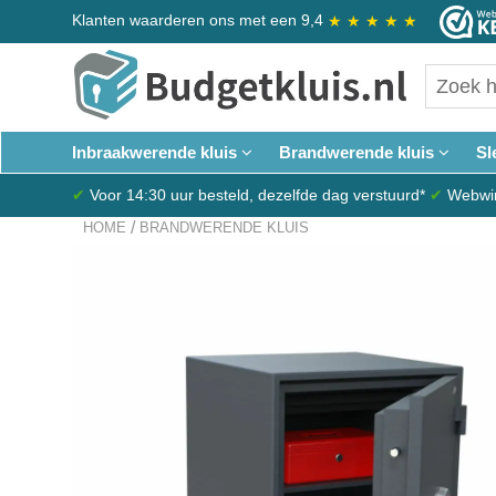
Klanten waarderen ons met een 9,4
★
★
★
★
★
Inbraakwerende kluis
Brandwerende kluis
Sl
✔
Voor 14:30 uur besteld, dezelfde dag verstuurd*
✔
Webwink
/
HOME
BRANDWERENDE KLUIS