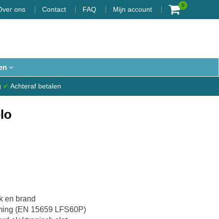
0
Over ons
Contact
FAQ
Mijn account
en
g
✔
Achteraf betalen
lo
k en brand
ming (EN 15659 LFS60P)