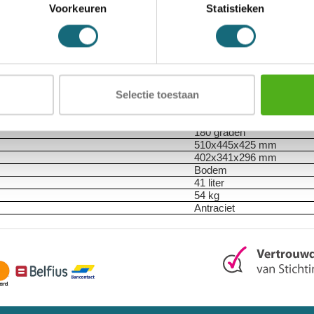
1302000065
Voorkeuren
Statistieken
8713032139434
Salvus
Documentenkluis
Torino 2
Elektronisch codeslot
Uittrekbare lade en 1 legb
Selectie toestaan
ECB-S gecertificeerde b
60 minuten
Papier
180 graden
510x445x425 mm
402x341x296 mm
Bodem
41 liter
54 kg
Antraciet