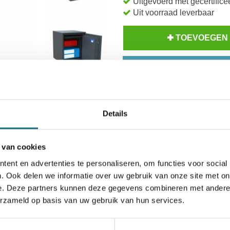
Uitgevoerd met gecertificee
Uit voorraad leverbaar
TOEVOEGEN
BESTELLE
Op voorraad? Besteld voor
14
Inzoomen
Uw keuze zal
toevoegen aan 
Details
 van cookies
ent en advertenties te personaliseren, om functies voor social
. Ook delen we informatie over uw gebruik van onze site met on
e. Deze partners kunnen deze gegevens combineren met andere i
erzameld op basis van uw gebruik van hun services.
icaten
Alternatieven
Levering Opties