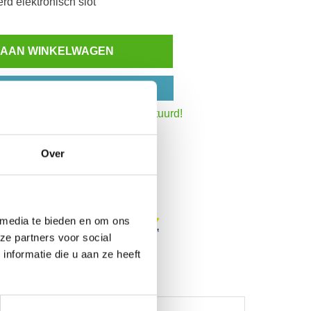
rd elektronisch slot
 AAN WINKELWAGEN
N OP REKENING
:30 uur,
dezelfde werkdag verstuurd!
Inzoomen
het totaalbedrag
Over
 media te bieden en om ons
ze partners voor social
nformatie die u aan ze heeft