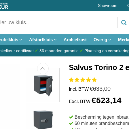
Showroom
eutelkluis
Afstortkluis
Archiefkast
Overig
Merk
elkeur certificaat
✔
36 maanden garantie
✔
Plaatsing en verankerin
Salvus Torino 2 e
€633,00
Incl. BTW
€523,14
Excl. BTW
Bescherming tegen inbraa
60 minuten brandbescher