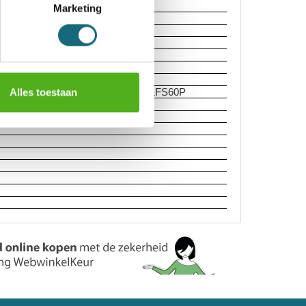
Marketing
ord
Alles toestaan
randwerendheid volgens EN 15659 LFS60P