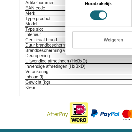
Artikelnummer
Noodzakelijk
EAN code
Merk
Type product
Model
Type slot
Interieur
Weigeren
Certificaat brand
Duur brandbescherming
Brandbescherming voor
Deuropening
Uitwendige afmetingen (HxBxD)
Inwendige afmetingen (HxBxD)
Verankering
Inhoud (l)
Gewicht (kg)
Kleur