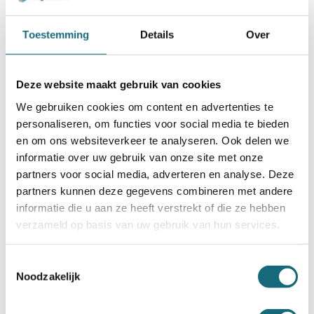
Toestemming
Details
Over
Chubbsafes Air Kluizen UG-
Deze website maakt gebruik van cookies
25-EL
We gebruiken cookies om content en advertenties te
Uitverkocht
personaliseren, om functies voor social media te bieden
en om ons websiteverkeer te analyseren. Ook delen we
Camper- & caravan kluizen
informatie over uw gebruik van onze site met onze
tegen een goede prijs
partners voor social media, adverteren en analyse. Deze
partners kunnen deze gegevens combineren met andere
Op zoek naar een camper kluis? Bij Budgetkluis.nl
informatie die u aan ze heeft verstrekt of die ze hebben
ben je aan het juiste adres. Je vindt hier
verzameld op basis van uw gebruik van hun services.
inbraakwerende kluizen
in allerlei verschillende
vormen en maten, waaronder kluizen voor in je
camper. Wanneer je op vakantie gaat, kunnen er
Toestemmingsselectie
dieven op de loer liggen. Hierbij zou het eeuwig
Noodzakelijk
zonde zijn als dieven bijvoorbeeld uw camera met
mooie vakantiefoto`s of andere waardevolle
bezittingen meenemen. Mocht je graag deze