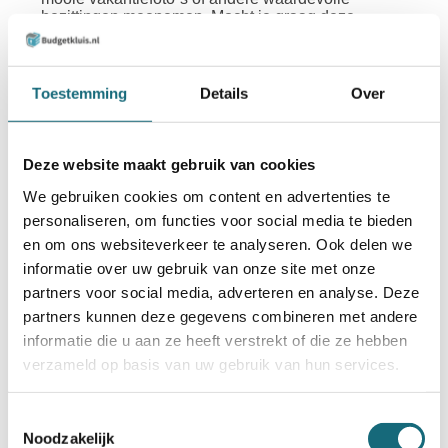
bezittingen meenemen. Mocht je graag deze
brandkasten in het echt willen zien, kom dan langs
in de
showroom
.
Toestemming
Details
Over
De voordelen van een kluis
voor je caravan of camper
Deze website maakt gebruik van cookies
We gebruiken cookies om content en advertenties te
Een caravan kluis is een handige ruimte om je
spullen veilig op te bergen wanneer je op reis gaat.
personaliseren, om functies voor social media te bieden
Naast dat het veiligheid biedt, zitten er een aantal
en om ons websiteverkeer te analyseren. Ook delen we
andere voordelen verbonden aan dit type kluis:
informatie over uw gebruik van onze site met onze
De camper kluizen zijn licht van gewicht. Dit
partners voor social media, adverteren en analyse. Deze
maakt het eenvoudiger om de kluis in je camper
partners kunnen deze gegevens combineren met andere
of caravan te monteren en verankeren. Wanneer
informatie die u aan ze heeft verstrekt of die ze hebben
dit je lastig lijkt, kun je er eventueel voor kiezen
om de verankering door onze experts te laten
verzameld op basis van uw gebruik van hun services.
doen.
Caravan kluizen zijn over het algemeen vrij
Toestemmingsselectie
compact. Hierdoor nemen ze niet veel ruimte in
Noodzakelijk
beslag in je camper of caravan. Ook kun je de