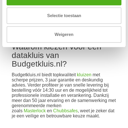
informatie in opslaan, terwijl zzp’ers en mkb’ers er
bijvoorbeeld klantdossiers of belastinginformatie in
kunnen bewaren. Ook voor IT-verantwoordelijken is
Selectie toestaan
het een betrouwbare oplossing om fysieke
gegevensdragers veilig te stellen.
Weigeren
Waarom kiezen voor een
datakluis van
Budgetkluis.nl?
Budgetkluis.nl biedt topkwaliteit
kluizen
met
scherpe prijzen, 3 jaar garantie en deskundig
advies. Verder profiteer je van snelle levering bij
bestelling vóór 14:30 uur en de mogelijkheid tot
professionele installatie en verankering. Dankzij
meer dan 50 jaar ervaring en de samenwerking met
gerenommeerde merken
zoals
Masterlock
en
Chubbsafes
, weet je zeker dat
je een veilige en betrouwbare keuze maakt.