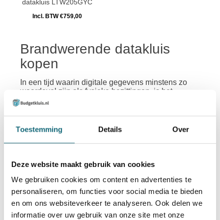
datakluis LTW205GYC
Incl. BTW €759,00
Brandwerende datakluis
kopen
In een tijd waarin digitale gegevens minstens zo
waardevol zijn als fysieke bezittingen, is het
beveiligen van data essentieel. Of je nu thuis
belangrijke documenten bewaart of als ondernemer
verantwoordelijk bent voor klantinformatie, een
datakluis biedt maximale bescherming tegen brand,
Toestemming
Details
Over
vocht en diefstal. Bij Budgetkluis.nl vind je een
zorgvuldig samengesteld assortiment datakluizen.
Wanneer je dit type kluis koopt, zal het je
gemoedsrust geven.
Deze website maakt gebruik van cookies
We gebruiken cookies om content en advertenties te
personaliseren, om functies voor social media te bieden
Waarom een datakluis
en om ons websiteverkeer te analyseren. Ook delen we
kopen?
informatie over uw gebruik van onze site met onze