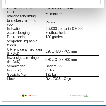
14450 S2
Certificaat brand
EN 15659 LFS60P
Duur
60 minuten
brandbescherming
Brandbescherming
Papier
voor
Indicatie
€ 5.000 contant / € 9.000
waardeberging
kostbaarheden
Deuropening
180 graden
Vergrendeling aantal
3
zijden
Uitwendige afmetingen
820 x 480 x 465 mm
(HxBxD)
Inwendige afmetingen
680 x 340 x 300 mm
(HxBxD)
Verankering
Bodem (2x)
Inhoud (l)
69 liter
Gewicht (kg)
131 kg
Kleur
RAL 7035 - Grijs