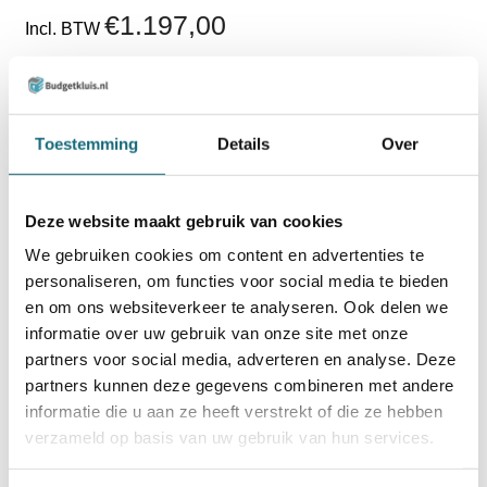
€1.197,00
Incl. BTW
€989,26
Excl. BTW
Gecertificeerd brand- en inbraakwerend
Toestemming
Details
Over
60 minuten brandbescherming (EN 15659 LFS60P)
Indicatie waardeberging € 5.000 / € 9.000 (EN
14450 S2)
Deze website maakt gebruik van cookies
3-zijdig sluitsysteem
Verankering via bodem
We gebruiken cookies om content en advertenties te
Levertijd 4 - 6 weken
personaliseren, om functies voor social media te bieden
en om ons websiteverkeer te analyseren. Ook delen we
TOEVOEGEN AAN WINKELWAGEN
informatie over uw gebruik van onze site met onze
partners voor social media, adverteren en analyse. Deze
partners kunnen deze gegevens combineren met andere
BESTELLEN OP REKENING
informatie die u aan ze heeft verstrekt of die ze hebben
Op voorraad? Besteld voor
14:30 uur,
dezelfde werkdag
verzameld op basis van uw gebruik van hun services.
verstuurd!