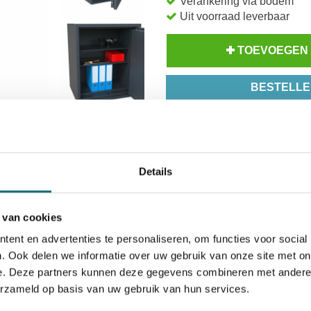
Verankering via bodem
Uit voorraad leverbaar
TOEVOEGEN
BESTELLE
Op voorraad? Besteld voor
14
Inzoomen
Uw keuze zal
toevoegen aan 
Details
 van cookies
ent en advertenties te personaliseren, om functies voor social
. Ook delen we informatie over uw gebruik van onze site met on
e. Deze partners kunnen deze gegevens combineren met andere i
icaten
Alternatieven
Levering Opties
erzameld op basis van uw gebruik van hun services.