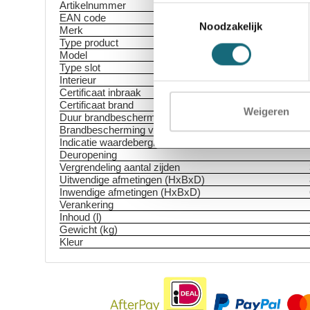
Artikelnummer
Toestemmingsselectie
EAN code
Noodzakelijk
Merk
Type product
Model
Type slot
Interieur
Certificaat inbraak
Certificaat brand
Weigeren
Duur brandbescherming
Brandbescherming voor
Indicatie waardeberging
Deuropening
Vergrendeling aantal zijden
Uitwendige afmetingen (HxBxD)
Inwendige afmetingen (HxBxD)
Verankering
Inhoud (l)
Gewicht (kg)
Kleur