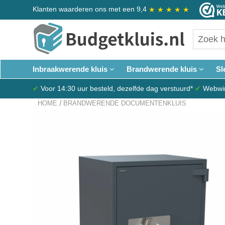
Klanten waarderen ons met een 9,4
★
★
★
★
★
Inbraakwerende kluis
Brandwerende kluis
Sl
✔
Voor 14:30 uur besteld, dezelfde dag verstuurd*
✔
Webwink
/
HOME
BRANDWERENDE DOCUMENTENKLUIS