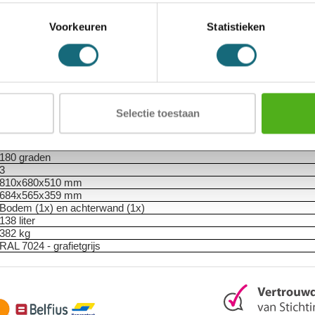
1101000604
8713032375566
Voorkeuren
Statistieken
Salvus
Inbraak- en brandwerende privékluis
Salvus Milano 5
EN 1300 gecertificeerd dubbelbaard klavierslot met 2 sleutels
2 legborden in hoogte verstelbaar
ECB-S gecertificeerde inbraakwerendheid volgens EN 1143-1 Grade 
ECB-S gecertificeerde brandwerendheid volgens EN 15659 LFS30P
Selectie toestaan
30 minuten
Papier
€ 25.000 contant / € 50.000 kostbaarheden
180 graden
3
810x680x510 mm
684x565x359 mm
Bodem (1x) en achterwand (1x)
138 liter
382 kg
RAL 7024 - grafietgrijs