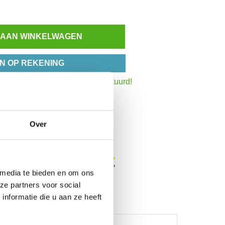
 AAN WINKELWAGEN
N OP REKENING
:30 uur,
dezelfde werkdag verstuurd!
Inzoomen
het totaalbedrag
Over
 media te bieden en om ons
ze partners voor social
nformatie die u aan ze heeft