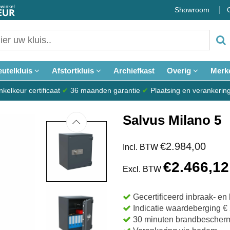
Showroom
eutelkluis
Afstortkluis
Archiefkast
Overig
Merk
elkeur certificaat
✔
36 maanden garantie
✔
Plaatsing en verankerin
Salvus Milano 5
€2.984,00
Incl. BTW
€2.466,12
Excl. BTW
Gecertificeerd inbraak- e
Indicatie waardeberging € 
30 minuten brandbescher