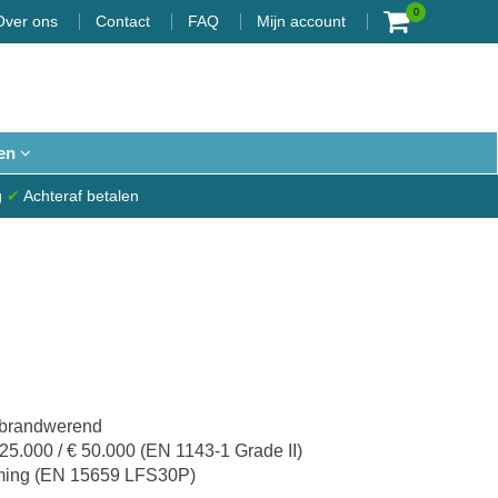
0
Over ons
Contact
FAQ
Mijn account
en
g
✔
Achteraf betalen
n brandwerend
25.000 / € 50.000 (EN 1143-1 Grade II)
ming (EN 15659 LFS30P)