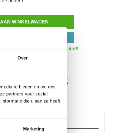
op de bodem
 AAN WINKELWAGEN
N OP REKENING
:30 uur,
dezelfde werkdag verstuurd!
Over
Inzoomen
 media te bieden en om ons
ze partners voor social
nformatie die u aan ze heeft
Marketing