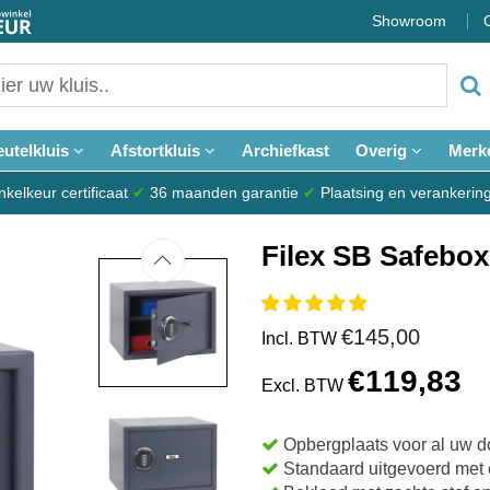
Showroom
eutelkluis
Afstortkluis
Archiefkast
Overig
Merk
elkeur certificaat
✔
36 maanden garantie
✔
Plaatsing en verankerin
Filex SB Safebox
€145,00
Incl. BTW
€119,83
Excl. BTW
Opbergplaats voor al uw 
Standaard uitgevoerd met e