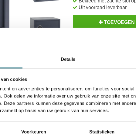
Bekleed met zachte stof 
Uit voorraad leverbaar
TOEVOEGEN
BESTELLE
Op voorraad? Besteld voor
14
Details
Inzoomen
 van cookies
ent en advertenties te personaliseren, om functies voor social
. Ook delen we informatie over uw gebruik van onze site met on
e. Deze partners kunnen deze gegevens combineren met andere i
atieven
Levering Opties
erzameld op basis van uw gebruik van hun services.
1104000442
8717056679655
Voorkeuren
Statistieken
Filex