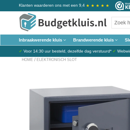
Klanten waarderen ons met een 9,4
★
★
★
★
★
Inbraakwerende kluis
Brandwerende kluis
Sl
✔
Voor 14:30 uur besteld, dezelfde dag verstuurd*
✔
Webwink
/
HOME
ELEKTRONISCH SLOT