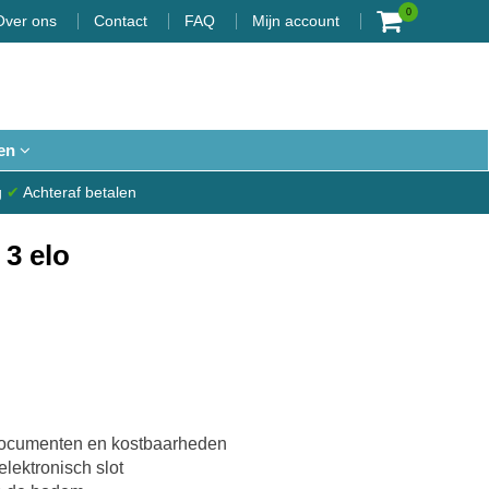
0
Over ons
Contact
FAQ
Mijn account
en
g
✔
Achteraf betalen
 3 elo
documenten en kostbaarheden
lektronisch slot