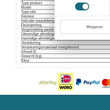
Type product
Model
Type slot
Interieur
Indicatie waardeberging
Deuropening
Weigeren
Vergrendeling aantal zijden
Uitwendige afmetingen (HxBxD)
Inwendige afmetingen (HxBxD)
Verankering
Verankeringsmateriaal meegeleverd
Inhoud (l)
Gewicht (kg)
Kleur