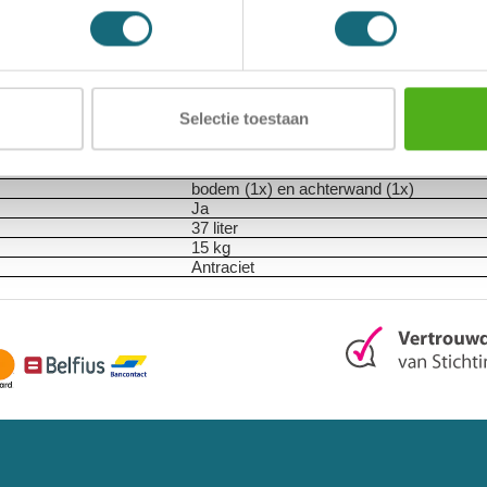
Documentenkluis
BS Safe box 3 ELO
Elektronisch slot
1 legbord, in hoogte verstelbaar
€ 0
90 graden
Selectie toestaan
1
310x430x350 mm
306x426x283 mm
bodem (1x) en achterwand (1x)
Ja
37 liter
15 kg
Antraciet