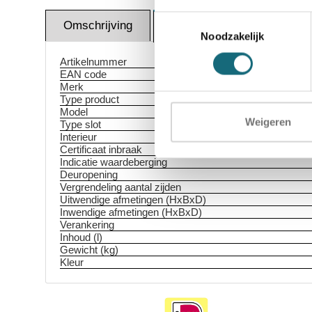
Toestemmingsselectie
Omschrijving
Certif
Specificaties
Noodzakelijk
Artikelnummer
EAN code
Merk
Type product
Model
Weigeren
Type slot
Interieur
Certificaat inbraak
Indicatie waardeberging
Deuropening
Vergrendeling aantal zijden
Uitwendige afmetingen (HxBxD)
Inwendige afmetingen (HxBxD)
Verankering
Inhoud (l)
Gewicht (kg)
Kleur