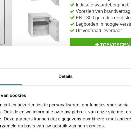
Indicatie waardeberging € 
Voorzien van brandvertrag
EN 1300 gecertificeerd slo
Legborden in hoogte verst
Uit voorraad leverbaar
TOEVOEGEN
Inzoomen
BESTELLE
Op voorraad? Besteld voor
14
Details
Uw keuze zal
toevoegen aan 
 van cookies
ent en advertenties te personaliseren, om functies voor social
. Ook delen we informatie over uw gebruik van onze site met on
e. Deze partners kunnen deze gegevens combineren met andere i
erzameld op basis van uw gebruik van hun services.