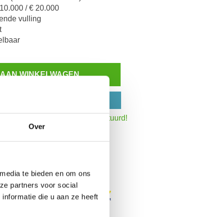
10.000 / € 20.000
ende vulling
t
elbaar
 AAN WINKELWAGEN
Inzoomen
N OP REKENING
:30 uur,
dezelfde werkdag verstuurd!
Over
het totaalbedrag
 media te bieden en om ons
ze partners voor social
nformatie die u aan ze heeft