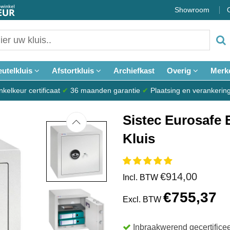
Showroom
eutelkluis
Afstortkluis
Archiefkast
Overig
Merk
elkeur certificaat
✔
36 maanden garantie
✔
Plaatsing en verankerin
Sistec Eurosafe 
Kluis
€914,00
Incl. BTW
€755,37
Excl. BTW
Inbraakwerend gecertifice