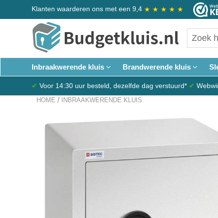
Klanten waarderen ons met een 9,4
★
★
★
★
★
Inbraakwerende kluis
Brandwerende kluis
Sl
✔
Voor 14:30 uur besteld, dezelfde dag verstuurd*
✔
Webwink
/
HOME
INBRAAKWERENDE KLUIS