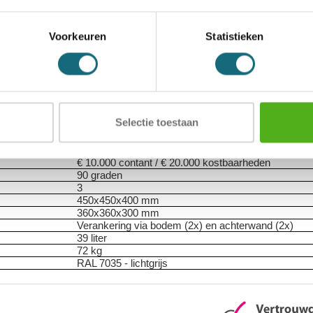
icaten
Alternatieven
Levering Opties
Voorkeuren
Statistieken
1101000968
8713032545891
Sistec
Inbraakwerende privékluis
Sistec Eurosafe ES I 450
Selectie toestaan
EN 1300
gecertificeerd dubbelbaard klavierslot met 
1 legbord in hoogte verstelbaar
ECB-S gecertificeerde inbraakwerendheid volgens 
€ 10.000 contant / € 20.000 kostbaarheden
90 graden
3
450x450x400 mm
360x360x300 mm
Verankering via bodem (2x) en achterwand (2x)
39 liter
72 kg
RAL 7035 - lichtgrijs