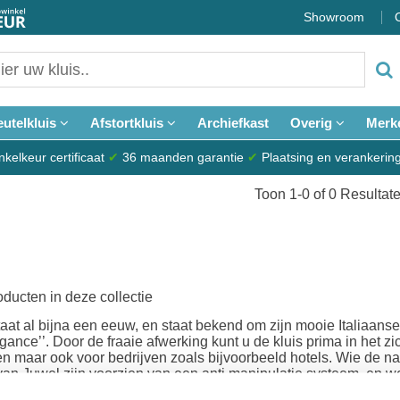
Showroom
eutelkluis
Afstortkluis
Archiefkast
Overig
Merk
elkeur certificaat
✔
36 maanden garantie
✔
Plaatsing en verankerin
Toon 1-0 of 0 Resultat
roducten in deze collectie
taat al bijna een eeuw, en staat bekend om zijn mooie Italiaans
legance’’. Door de fraaie afwerking kunt u de kluis prima in het
ren maar ook voor bedrijven zoals bijvoorbeeld hotels. Wie de 
n van Juwel zijn voorzien van een anti manipulatie systeem, en