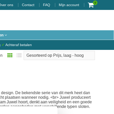
0
Over ons
Contact
FAQ
Mijn account
en
g
✔
Achteraf betalen
en
e design. De bekendste serie van dit merk heet dan
 zicht plaatsen wanneer nodig. <br> Juwel produceert
naam Juwel hoort, denkt aan veiligheid en een goede
 worden aangeboden met verschillende typen sloten.