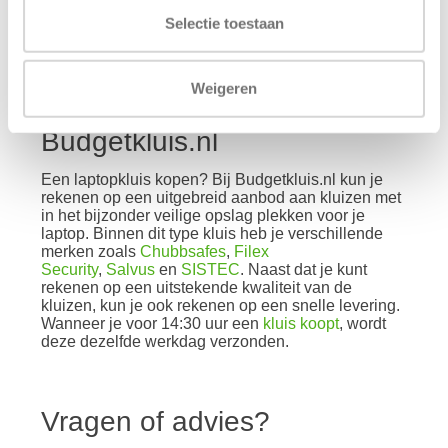
keuze. Hierbij kun je bijvoorbeeld denken aan
Selectie toestaan
de
Orgami LFS 10-vaks Laptoplocker - blauw
.
Weigeren
Laptopkluis kopen bij
Budgetkluis.nl
Een laptopkluis kopen? Bij Budgetkluis.nl kun je
rekenen op een uitgebreid aanbod aan kluizen met
in het bijzonder veilige opslag plekken voor je
laptop. Binnen dit type kluis heb je verschillende
merken zoals
Chubbsafes
,
Filex
Security
,
Salvus
en
SISTEC
. Naast dat je kunt
rekenen op een uitstekende kwaliteit van de
kluizen, kun je ook rekenen op een snelle levering.
Wanneer je voor 14:30 uur een
kluis koopt
, wordt
deze dezelfde werkdag verzonden.
Vragen of advies?