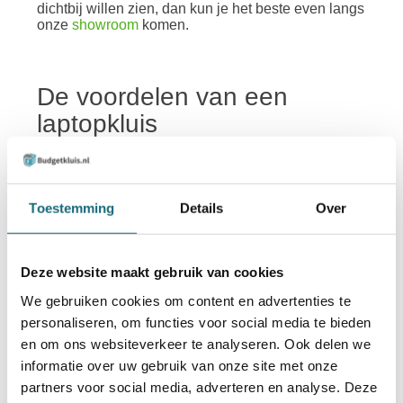
dichtbij willen zien, dan kun je het beste even langs
onze
showroom
komen.
De voordelen van een
laptopkluis
Laptopkluizen zijn specifiek ontworpen voor het
veilig opbergen van je laptop wanneer je klaar bent
met werken of niet thuis bent. Verder zitten er nog
een aantal andere voordelen verbonden aan dit
Toestemming
Details
Over
type kluis:
Beveiliging tegen brand
: door de bekleding
van dit type kluis biedt het tot op zekere hoogte
Deze website maakt gebruik van cookies
bescherming tegen brand.
We gebruiken cookies om content en advertenties te
Elektronisch slot
: bij alle laptopkluizen heb je
personaliseren, om functies voor social media te bieden
de keuze om de kluis te laten voorzien van een
elektronisch slot voor extra beveiliging en
en om ons websiteverkeer te analyseren. Ook delen we
gebruiksgemak.
informatie over uw gebruik van onze site met onze
Beschermende bekleding
: de zachte
partners voor social media, adverteren en analyse. Deze
binnenkant van deze brandkasten maakt de