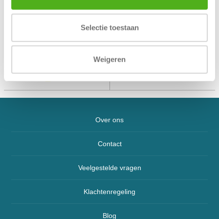
(HxBxD)
Inwendige afmetingen
115 x 80 x 30 mm
(HxBxD)
Achterwand
(4x schroeven en
Selectie toestaan
Verankering
pluggen meegeleverd)
Kleur
Zwart / Lichtgrijs
Weigeren
Over ons
Contact
Veelgestelde vragen
Klachtenregeling
Blog