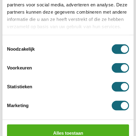
partners voor social media, adverteren en analyse. Deze
verstuurd!
partners kunnen deze gegevens combineren met andere
informatie die u aan ze heeft verstrekt of die ze hebben
verzameld op basis van uw gebruik van hun services.
Toestemmingsselectie
Noodzakelijk
Omschrijving
Levering & Retour
Specificaties
Garanties
Voorkeuren
Artikelnummer
1502000060
Statistieken
EAN code
3520190932297
Merk
Master lock
Type product
Sleutelkluis
Model
5403 D
Marketing
Type slot
Mechanisch cijferslot
Sleutelhaken
1
Type sleutelhaken
Standaard
Sleutelkluis geschikt voor
Buiten
Uitwendige afmetingen
Alles toestaan
146x106x52 mm