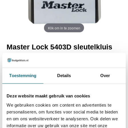
Klik om in te zoomen
Master Lock 5403D sleutelkluis
€57,50
Incl. BTW
€47,52
Excl. BTW
Toestemming
Details
Over
Uit voorraad leverbaar
Deze website maakt gebruik van cookies
TOEVOEGEN AAN WINKELWAGEN
We gebruiken cookies om content en advertenties te
personaliseren, om functies voor social media te bieden
BESTELLEN OP REKENING
en om ons websiteverkeer te analyseren. Ook delen we
informatie over uw gebruik van onze site met onze
Op voorraad? Besteld voor
14:30 uur,
dezelfde werkdag