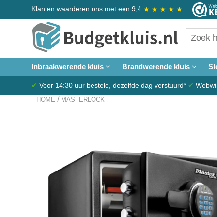
Klanten waarderen ons met een 9,4
★
★
★
★
★
Inbraakwerende kluis
Brandwerende kluis
Sl
✔
Voor 14:30 uur besteld, dezelfde dag verstuurd*
✔
Webwink
/
HOME
MASTERLOCK