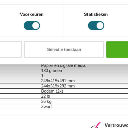
atieven
Levering Opties
Voorkeuren
Statistieken
1104000429
0049074025656
MasterLock
Brandwerende datakluis
L LFW082FTC
Elektronisch slot met 2 gebruikerscodes
Selectie toestaan
Binnenverlichting, in hoogte verstelbare lade, 
Gecertificeerd UL 72 60 en ETL-geverifieerd
60 minuten
Papier en digitale media
180 graden
1
348x415x491 mm
244x319x292 mm
Bodem (2x)
22 ltr
36 kg
Zwart