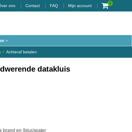
0
Over ons
Contact
FAQ
Mijn account
en
g
✔
Achteraf betalen
dwerende datakluis
 brand en (blus)water