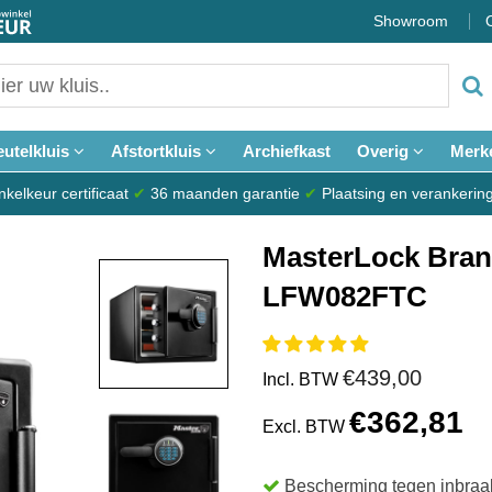
Showroom
eutelkluis
Afstortkluis
Archiefkast
Overig
Merk
elkeur certificaat
✔
36 maanden garantie
✔
Plaatsing en verankerin
MasterLock Bran
LFW082FTC
€439,00
Incl. BTW
€362,81
Excl. BTW
Bescherming tegen inbraak