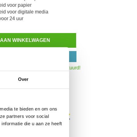
id voor papier
d voor digitale media
voor 24 uur
 AAN WINKELWAGEN
N OP REKENING
Inzoomen
:30 uur,
dezelfde werkdag verstuurd!
Over
het totaalbedrag
 media te bieden en om ons
ze partners voor social
nformatie die u aan ze heeft