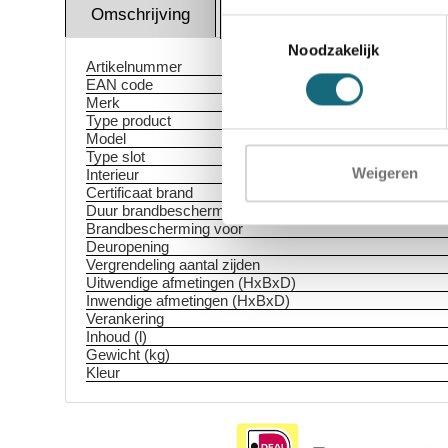
Omschrijving
Altern
Specificaties
Toestemmingsselectie
Noodzakelijk
Artikelnummer
EAN code
Merk
Type product
Model
Type slot
Weigeren
Interieur
Certificaat brand
Duur brandbescherming
Brandbescherming voor
Deuropening
Vergrendeling aantal zijden
Uitwendige afmetingen (HxBxD)
Inwendige afmetingen (HxBxD)
Verankering
Inhoud (l)
Gewicht (kg)
Kleur