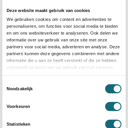
Deze website maakt gebruik van cookies
BESTELLEN OP REKENING
We gebruiken cookies om content en advertenties te
Op voorraad? Besteld voor
14:30 uur,
dezelfde werkdag
personaliseren, om functies voor social media te bieden
verstuurd!
en om ons websiteverkeer te analyseren. Ook delen we
informatie over uw gebruik van onze site met onze
Uw keuze zal
toevoegen aan het totaalbedrag
partners voor social media, adverteren en analyse. Deze
partners kunnen deze gegevens combineren met andere
informatie die u aan ze heeft verstrekt of die ze hebben
verzameld op basis van uw gebruik van hun services.
Toestemmingsselectie
Noodzakelijk
Omschrijving
Alternatieven
Specificaties
Levering Opties
Voorkeuren
Artikelnummer
1104000430
EAN code
49074025663
Statistieken
Merk
MasterLock