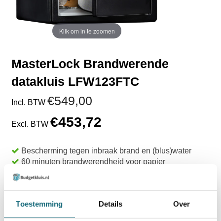
Klik om in te zoomen
MasterLock Brandwerende
datakluis LFW123FTC
€549,00
Incl. BTW
€453,72
Excl. BTW
Bescherming tegen inbraak brand en (blus)water
60 minuten brandwerendheid voor papier
60 minuten brandwerendheid voor digitale media
Bescherming tegen water voor 24 uur
Uit voorraad leverbaar
Toestemming
Details
Over
TOEVOEGEN AAN WINKELWAGEN