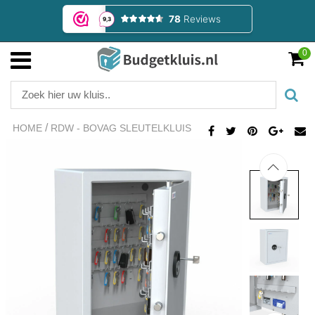
0
/
HOME
RDW - BOVAG SLEUTELKLUIS