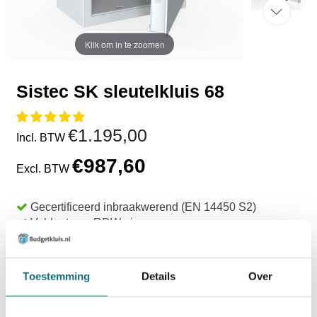
Klik om in te zoomen
Sistec SK sleutelkluis 68
€1.195,00
Incl. BTW
€987,60
Excl. BTW
Gecertificeerd inbraakwerend (EN 14450 S2)
Voldoet aan RDW eisen
SKG*** normering
Voorzien van brandwerend materiaal
Verankering via achterwand
Toestemming
Details
Over
Uit voorraad leverbaar