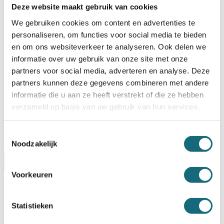
TOEVOEGEN AAN WINKELWAGEN
Deze website maakt gebruik van cookies
We gebruiken cookies om content en advertenties te
BESTELLEN OP REKENING
personaliseren, om functies voor social media te bieden
en om ons websiteverkeer te analyseren. Ook delen we
Op voorraad? Besteld voor
14:30 uur,
dezelfde werkdag
verstuurd!
informatie over uw gebruik van onze site met onze
partners voor social media, adverteren en analyse. Deze
Uw keuze zal
toevoegen aan het totaalbedrag
partners kunnen deze gegevens combineren met andere
informatie die u aan ze heeft verstrekt of die ze hebben
verzameld op basis van uw gebruik van hun services.
Toestemmingsselectie
Noodzakelijk
Omschrijving
Certificaten
Specificaties
Voorkeuren
Alternatieven
Levering Opties
Statistieken
Artikelnummer
1104000433
EAN code
8713032460378