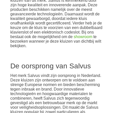
kluizen van dit merk. Salvus is kenmerkend door
zijn hoge kwaliteit en innoverende aanpak. Deze
producten beschikken namelijk over de meest
geavanceerde technologieën. Daarnaast wordt de
kwaliteit gewaarborgd, doordat iedere kluis
onafhankelijk wordt gecertificeerd. Verder heb je de
keuze om de kluis te voorzien van een dubbelbaard
klavierslot of een elektronisch codeslot. Bij ons
bestaat ook de mogelijkheid om de
showroom
te
bezoeken wanneer je deze kluizen van dichtbij wilt
bekijken.
De oorsprong van Salvus
Het merk Salvus vindt zijn oorsprong in Nederland.
Deze kluizen zijn ontworpen om te voldoen aan
strenge Europese normen en bieden bescherming
tegen inbraak en brand. Door innovatieve
technologieën en hoogwaardige materialen te
combineren, heeft Salvus zich tegenwoordig
gevestigd als een betrouwbaar merk op de markt
voor veiligheidsoplossingen. Dit maakt de Salvus
kluizen populair bij zowel particulieren als