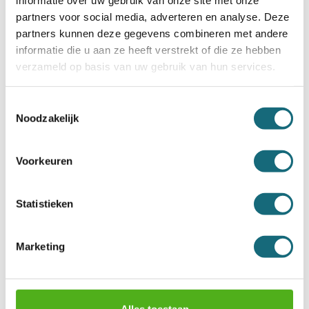
informatie over uw gebruik van onze site met onze
Incl. BTW €2.027,00
Incl. BTW €1.869,00
partners voor social media, adverteren en analyse. Deze
partners kunnen deze gegevens combineren met andere
informatie die u aan ze heeft verstrekt of die ze hebben
verzameld op basis van uw gebruik van hun services.
Toestemmingsselectie
Noodzakelijk
Voorkeuren
Salvus Milano 3
Salvus Bologna 95
Statistieken
Incl. BTW €2.079,00
Incl. BTW €2.193,00
Marketing
Alles toestaan