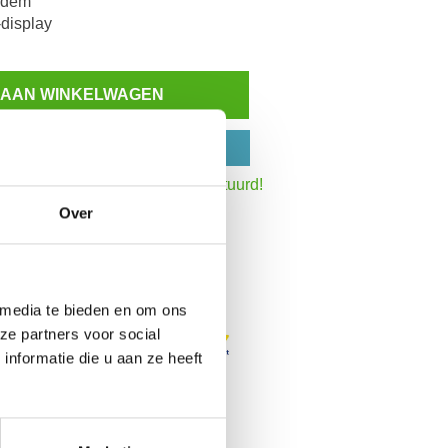
odem
-display
 AAN WINKELWAGEN
N OP REKENING
:30 uur,
dezelfde werkdag verstuurd!
Inzoomen
Over
het totaalbedrag
 media te bieden en om ons
ze partners voor social
nformatie die u aan ze heeft