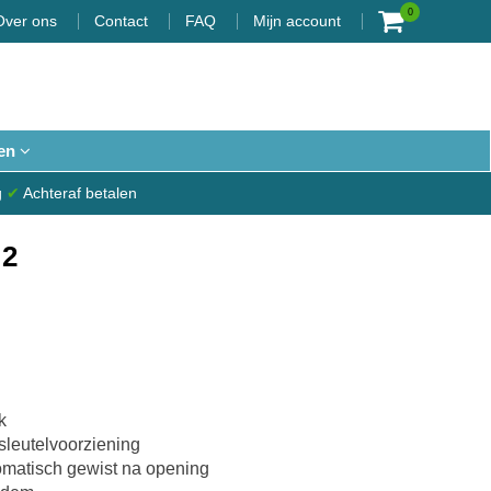
0
Over ons
Contact
FAQ
Mijn account
en
g
✔
Achteraf betalen
 2
k
sleutelvoorziening
omatisch gewist na opening