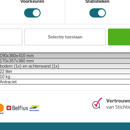
Voorkeuren
Statistieken
1104000262
8017088062167
Salvus
Hotelkluis
Novallera 2
Elektronisch slot met noodsleutelvoorziening (incl. batterijen)
Selectie toestaan
Voorzien van zachte bekleding
90 graden
1
190x360x410 mm
170x357x360 mm
bodem (1x) en achterwand (1x)
22 liter
10 kg
Antraciet