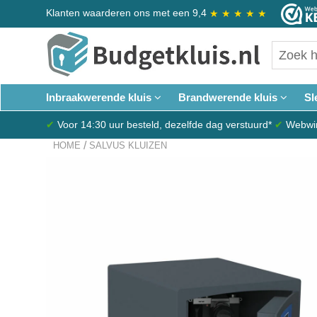
Klanten waarderen ons met een 9,4
★
★
★
★
★
Inbraakwerende kluis
Brandwerende kluis
Sl
✔
Voor 14:30 uur besteld, dezelfde dag verstuurd*
✔
Webwink
/
HOME
SALVUS KLUIZEN