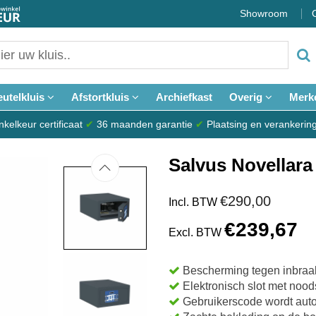
Showroom
eutelkluis
Afstortkluis
Archiefkast
Overig
Merk
elkeur certificaat
✔
36 maanden garantie
✔
Plaatsing en verankerin
Salvus Novellara
€290,00
Incl. BTW
€239,67
Excl. BTW
Bescherming tegen inbraa
Elektronisch slot met nood
Gebruikerscode wordt aut