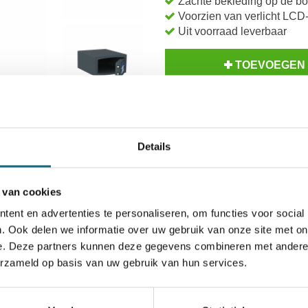
Zachte bekleding op de b
Voorzien van verlicht LCD
Uit voorraad leverbaar
TOEVOEGEN
BESTELLE
Op voorraad? Besteld voor
14
Inzoomen
Details
Uw keuze zal
toevoegen aan 
 van cookies
ent en advertenties te personaliseren, om functies voor social
. Ook delen we informatie over uw gebruik van onze site met on
e. Deze partners kunnen deze gegevens combineren met andere i
erzameld op basis van uw gebruik van hun services.
entatie
Levering Opties