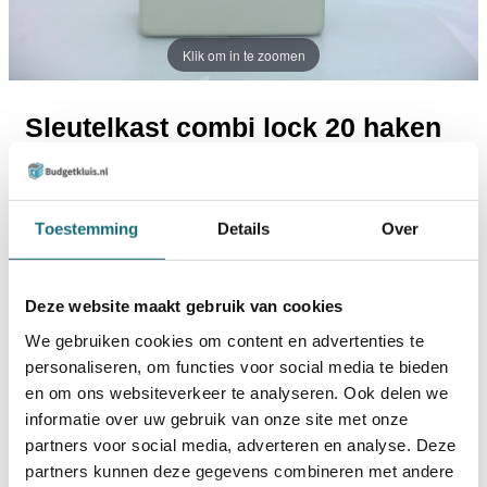
Klik om in te zoomen
Sleutelkast combi lock 20 haken
€49,00
Incl. BTW
€40,50
Excl. BTW
Toestemming
Details
Over
Uit voorraad leverbaar
Deze website maakt gebruik van cookies
TOEVOEGEN AAN WINKELWAGEN
We gebruiken cookies om content en advertenties te
personaliseren, om functies voor social media te bieden
en om ons websiteverkeer te analyseren. Ook delen we
BESTELLEN OP REKENING
informatie over uw gebruik van onze site met onze
Op voorraad? Besteld voor
14:30 uur,
dezelfde werkdag
partners voor social media, adverteren en analyse. Deze
verstuurd!
partners kunnen deze gegevens combineren met andere