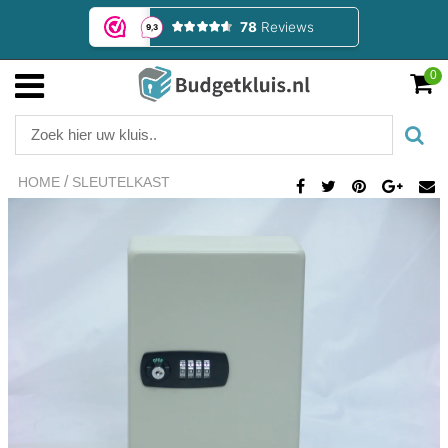
0
/
HOME
SLEUTELKAST