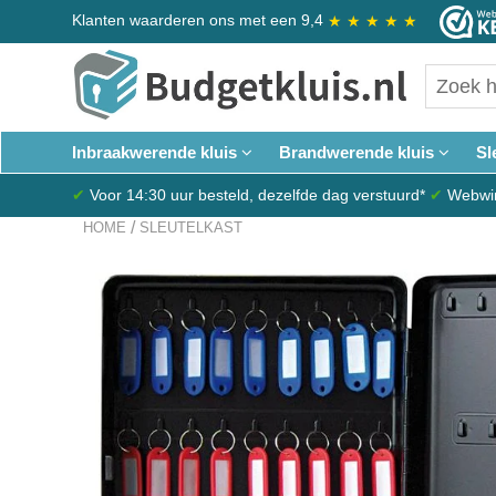
Klanten waarderen ons met een 9,4
★
★
★
★
★
Inbraakwerende kluis
Brandwerende kluis
Sl
✔
Voor 14:30 uur besteld, dezelfde dag verstuurd*
✔
Webwink
/
HOME
SLEUTELKAST