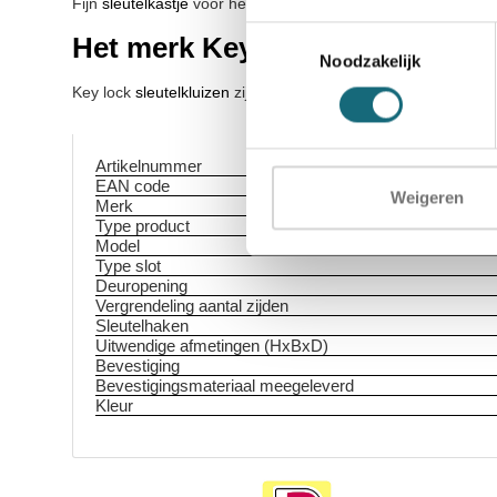
Fijn
sleutelkastje
voor het veilig opbergen van uw sleutels.
Toestemmingsselectie
Het merk Key lock
Noodzakelijk
Key lock
sleutelkluizen
zijn degelijk gebouwd en
gunstig in prijs!
Artikelnummer
EAN code
Weigeren
Merk
Type product
Model
Type slot
Deuropening
Vergrendeling aantal zijden
Sleutelhaken
Uitwendige afmetingen (HxBxD)
Bevestiging
Bevestigingsmateriaal meegeleverd
Kleur