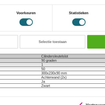
 Geleverd met genummerde haken en sleutellabels.
Voorkeuren
Statistieken
KL 50 zwart
8712907009261
Selectie toestaan
Key lock
Sleutelkast
KL 50 zwart
Cilindersleutelslot
90 graden
1
50
300x230x90 mm
Achterwand (2x)
Ja
Zwart