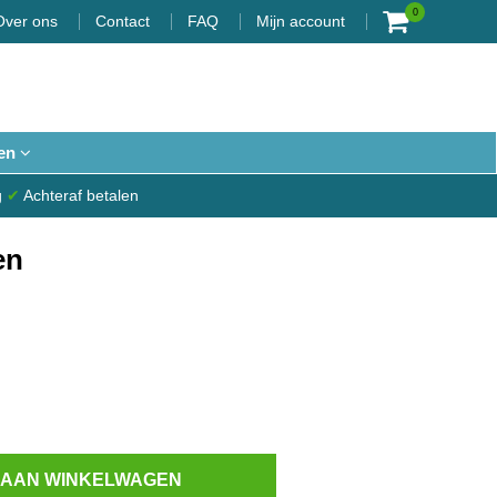
0
Over ons
Contact
FAQ
Mijn account
en
g
✔
Achteraf betalen
en
 AAN WINKELWAGEN