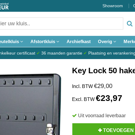
Showroom
eutelkluis
Afstortkluis
Archiefkast
Overig
Merk
elkeur certificaat
✔
36 maanden garantie
✔
Plaatsing en verankerin
Key Lock 50 hak
€29,00
Incl. BTW
€23,97
Excl. BTW
Uit voorraad leverbaar
TOEVOEGEN