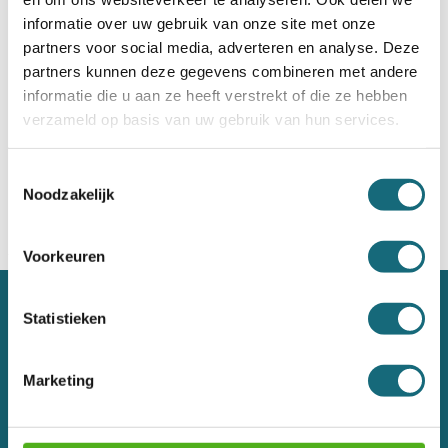
informatie over uw gebruik van onze site met onze
partners voor social media, adverteren en analyse. Deze
partners kunnen deze gegevens combineren met andere
Chubbsafes Custodian G5-
Chubbsafes Custodian G4-
informatie die u aan ze heeft verstrekt of die ze hebben
595-KL-KL
595-KL-KL
verzameld op basis van uw gebruik van hun services.
Incl. BTW €13.239,00
Incl. BTW €13.939,00
Toestemmingsselectie
Noodzakelijk
Voorkeuren
Over ons
Statistieken
Contact
Marketing
Veelgestelde vragen