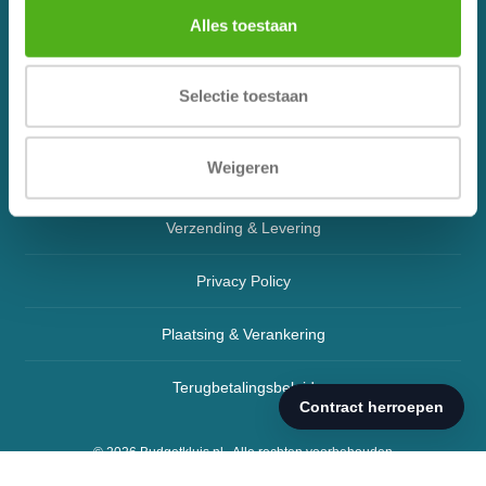
Klachtenregeling
Alles toestaan
Blog
Selectie toestaan
Retourneren
Weigeren
Algemene Voorwaarden
Verzending & Levering
Privacy Policy
Plaatsing & Verankering
Terugbetalingsbeleid
© 2026
Budgetkluis.nl
. Alle rechten voorbehouden