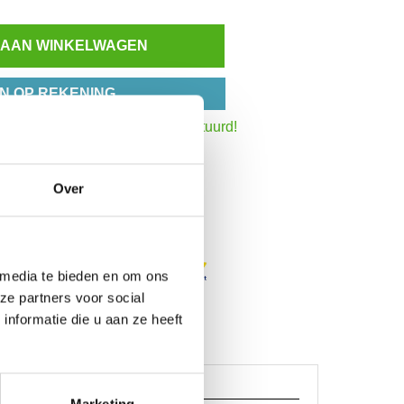
 AAN WINKELWAGEN
N OP REKENING
:30 uur,
dezelfde werkdag verstuurd!
het totaalbedrag
Inzoomen
Over
 media te bieden en om ons
ze partners voor social
nformatie die u aan ze heeft