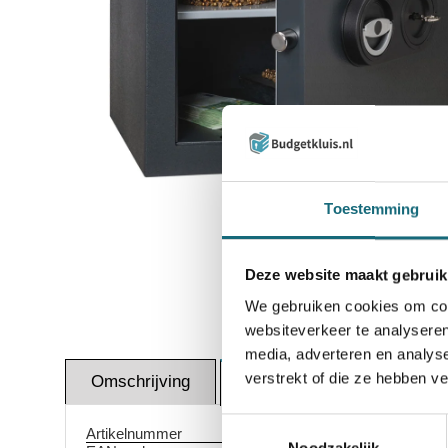
Inzoomen
Toestemming
Deze website maakt gebruik
We gebruiken cookies om cont
websiteverkeer te analyseren
media, adverteren en analys
verstrekt of die ze hebben v
Omschrijving
Altern
Specificaties
Toestemmingsselectie
Artikelnummer