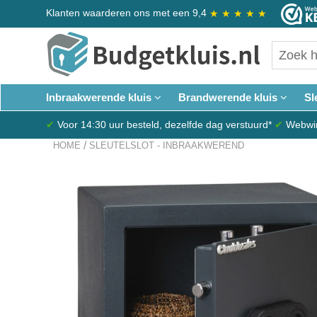
Klanten waarderen ons met een 9,4
★
★
★
★
★
Inbraakwerende kluis
Brandwerende kluis
Sl
✔
Voor 14:30 uur besteld, dezelfde dag verstuurd*
✔
Webwink
/
HOME
SLEUTELSLOT - INBRAAKWEREND