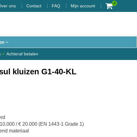
0
Over ons
Contact
FAQ
Mijn account
en
g
✔
Achteraf betalen
ul kluizen G1-40-KL
erd
 10.000 / € 20.000 (EN 1443-1 Grade 1)
end materiaal