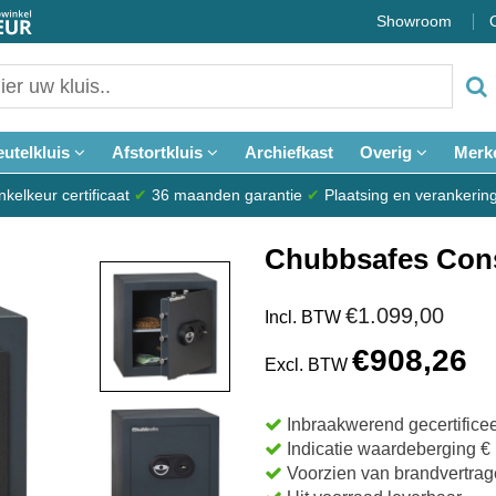
Showroom
eutelkluis
Afstortkluis
Archiefkast
Overig
Merk
elkeur certificaat
✔
36 maanden garantie
✔
Plaatsing en verankerin
Chubbsafes Cons
€1.099,00
Incl. BTW
€908,26
Excl. BTW
Inbraakwerend gecertifice
Indicatie waardeberging €
Voorzien van brandvertrag