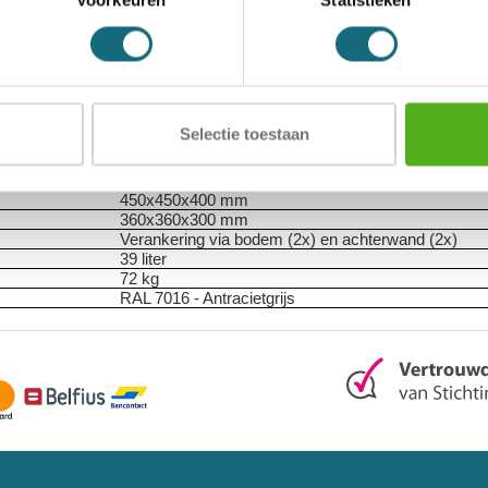
Voorkeuren
Statistieken
5055409509109
Chubbsafes
Inbraakwerende privékluis
Consul
EN 1300
gecertificeerd dubbelbaard klavierslot met 
1 legbord in hoogte verstelbaar
ECB-S gecertificeerde inbraakwerendheid volgens 
Selectie toestaan
€ 10.000 contant / € 20.000 kostbaarheden
90 graden
3
450x450x400 mm
360x360x300 mm
Verankering via bodem (2x) en achterwand (2x)
39 liter
72 kg
RAL 7016 - Antracietgrijs