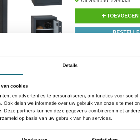
Uit voorraad leverbaar
TOEVOEGEN
BESTELLE
Op voorraad? Besteld voor
14
Uw keuze zal
toevoegen aan 
Inzoomen
Details
 van cookies
ent en advertenties te personaliseren, om functies voor social
. Ook delen we informatie over uw gebruik van onze site met on
e. Deze partners kunnen deze gegevens combineren met andere i
erzameld op basis van uw gebruik van hun services.
atieven
Levering Opties
P000000253