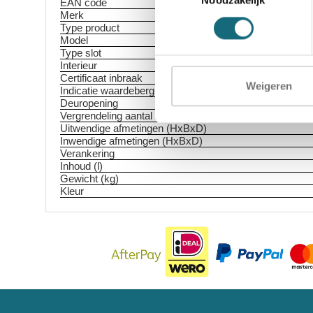
Noodzakelijk
EAN code
Merk
Type product
Model
Type slot
Interieur
Certificaat inbraak
Weigeren
Indicatie waardeberging
Deuropening
Vergrendeling aantal zijden
Uitwendige afmetingen (HxBxD)
Inwendige afmetingen (HxBxD)
Verankering
Inhoud (l)
Gewicht (kg)
Kleur