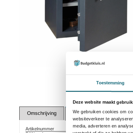
Inzoomen
Toestemming
Deze website maakt gebruik
We gebruiken cookies om cont
Omschrijving
Certif
Specificaties
websiteverkeer te analyseren
media, adverteren en analys
Artikelnummer
1001002603
verstrekt of die ze hebben v