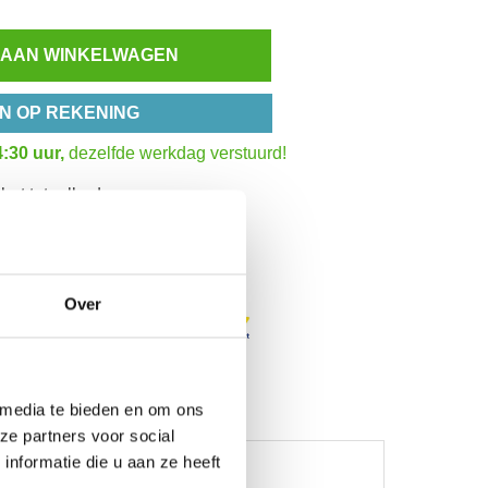
 AAN WINKELWAGEN
N OP REKENING
:30 uur,
dezelfde werkdag verstuurd!
het totaalbedrag
Inzoomen
Over
 media te bieden en om ons
ze partners voor social
nformatie die u aan ze heeft