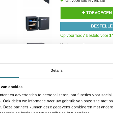
Uit voorraad leverbaar
TOEVOEGEN
BESTELLE
Op voorraad? Besteld voor
14
Uw keuze zal
toevoegen aan 
Inzoomen
Details
 van cookies
ent en advertenties te personaliseren, om functies voor social
icaten
Alternatieven
Levering Opties
. Ook delen we informatie over uw gebruik van onze site met on
e. Deze partners kunnen deze gegevens combineren met andere i
erzameld op basis van uw gebruik van hun services.