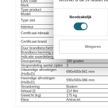
EAN code
5055409506610
Merk
Chubbsafes
Type product
Inbraak- en brandwerende 
Toestemmingsselectie
Model
DuoGuard G1-115-KL-PL-
Noodzakelijk
EN 1300 gecertificeerd dub
Type slot
sleutels
Interieur
2 legborden in hoogte vers
ECB-S gecertificeerde in
Certificaat inbraak
volgens EN 1143-1 Grade 
ECB-S gecertificeerde br
Certificaat brand
1047-1 S60P
Weigeren
Duur brandbescherming
60 minuten
Brandbescherming voor
Papier
Indicatie waardeberging
€ 10.000 contant / € 20.0
Deuropening
180 graden
Vergrendeling aantal zijden
3
Uitwendige afmetingen
690x600x561 mm
(HxBxD)
Inwendige afmetingen
590x500x386 mm
(HxBxD)
Verankering
Bodem
Inhoud (l)
114 liter
Gewicht (kg)
175 kg
Kleur
Antraciet