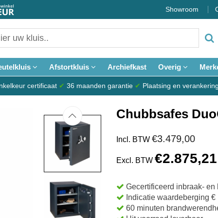
Showroom
eutelkluis
Afstortkluis
Archiefkast
Overig
Merk
elkeur certificaat
✔
36 maanden garantie
✔
Plaatsing en verankerin
Chubbsafes Duo
€3.479,00
Incl. BTW
€2.875,21
Excl. BTW
Gecertificeerd inbraak- e
Indicatie waardeberging € 
60 minuten brandwerendhe