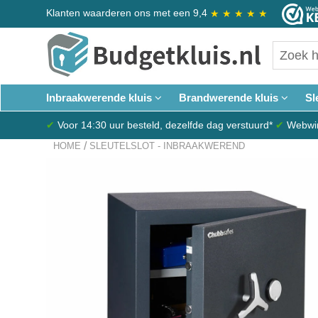
Klanten waarderen ons met een 9,4
★
★
★
★
★
Inbraakwerende kluis
Brandwerende kluis
Sl
✔
Voor 14:30 uur besteld, dezelfde dag verstuurd*
✔
Webwink
/
HOME
SLEUTELSLOT - INBRAAKWEREND