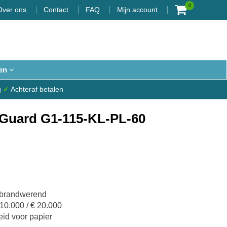
0
Over ons
Contact
FAQ
Mijn account
en
g
✔
Achteraf betalen
Guard G1-115-KL-PL-60
n brandwerend
10.000 / € 20.000
id voor papier