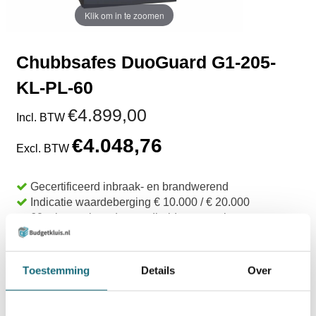
Klik om in te zoomen
Chubbsafes DuoGuard G1-205-
KL-PL-60
€4.899,00
Incl. BTW
€4.048,76
Excl. BTW
Gecertificeerd inbraak- en brandwerend
Indicatie waardeberging € 10.000 / € 20.000
60 minuten brandwerendheid voor papier
Levertijd 8 - 10 weken
TOEVOEGEN AAN WINKELWAGEN
Toestemming
Details
Over
BESTELLEN OP REKENING