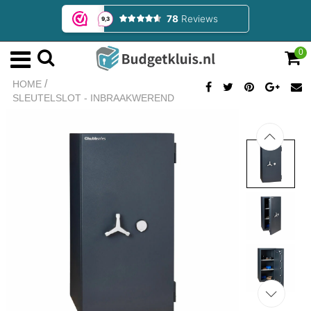
0
/
HOME
SLEUTELSLOT - INBRAAKWEREND