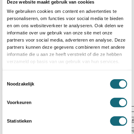
Deze website maakt gebruik van cookies
Op voorraad? Besteld voor
14:30 uur,
dezelfde werkdag
We gebruiken cookies om content en advertenties te
verstuurd!
personaliseren, om functies voor social media te bieden
Uw keuze zal
toevoegen aan het totaalbedrag
en om ons websiteverkeer te analyseren. Ook delen we
informatie over uw gebruik van onze site met onze
partners voor social media, adverteren en analyse. Deze
partners kunnen deze gegevens combineren met andere
informatie die u aan ze heeft verstrekt of die ze hebben
verzameld op basis van uw gebruik van hun services.
Omschrijving
Certificaten
Specificaties
Toestemmingsselectie
Noodzakelijk
Alternatieven
Levering Opties
Voorkeuren
Artikelnummer
1001002605
EAN code
5055409506634
Merk
Chubbsafes
Type product
Inbraak- en brandwerende privéklu
Statistieken
Model
DuoGuard G1-205-KL-PL-60
EN 1300 gecertificeerd dubbelbaard
Type slot