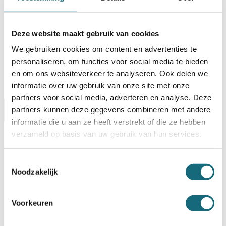
verstuurd!
Uw keuze zal
toevoegen aan het totaalbedrag
Deze website maakt gebruik van cookies
We gebruiken cookies om content en advertenties te
personaliseren, om functies voor social media te bieden
en om ons websiteverkeer te analyseren. Ook delen we
informatie over uw gebruik van onze site met onze
partners voor social media, adverteren en analyse. Deze
partners kunnen deze gegevens combineren met andere
Omschrijving
Certificaten
Specificaties
informatie die u aan ze heeft verstrekt of die ze hebben
Alternatieven
Levering Opties
verzameld op basis van uw gebruik van hun services.
Artikelnummer
P000000640
Toestemmingsselectie
EAN code
5055409509475
Noodzakelijk
Merk
Chubbsafes
Inbraak- en brandwerende
Type product
privékluis
Voorkeuren
Model
Senator
EN 1300 gecertificeerd
Type slot
dubbelbaard klavierslot met 2