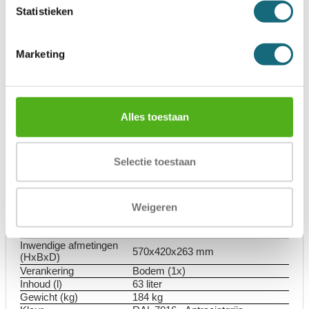
Statistieken
sleutels
Interieur
1 legbord in hoogte verstelbaar
ECB-S gecertificeerde
Certificaat inbraak
inbraakwerendheid volgens EN
Marketing
1143-1 Grade I
ECB-S gecertificeerde
Certificaat brand
brandwerendheid volgens EN
15659 LFS30P
Duur
30 minuten
Alles toestaan
brandbescherming
Brandbescherming
Papier
voor
Indicatie
€ 10.000 contant / € 20.000
Selectie toestaan
waardeberging
kostbaarheden
Deuropening
180 graden
Vergrendeling aantal
1
zijden
Weigeren
Uitwendige afmetingen
650x500x403 mm
(HxBxD)
Inwendige afmetingen
570x420x263 mm
(HxBxD)
Verankering
Bodem (1x)
Inhoud (l)
63 liter
Gewicht (kg)
184 kg