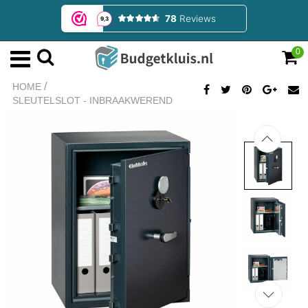
0
/
HOME
SLEUTELSLOT - INBRAAKWEREND