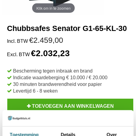
Klik om in te zoomen
Chubbsafes Senator G1-65-KL-30
€2.459,00
Incl. BTW
€2.032,23
Excl. BTW
Bescherming tegen inbraak en brand
Indicatie waardeberging € 10.000 / € 20.000
30 minuten brandwerendheid voor papier
Levertijd 6 - 8 weken
TOEVOEGEN AAN WINKELWAGEN
BESTELLEN OP REKENING
Op voorraad? Besteld voor
14:30 uur,
dezelfde werkdag
Toestemming
Details
Over