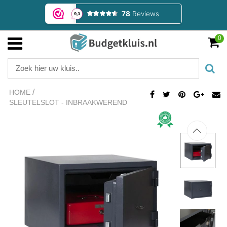
0
/
HOME
SLEUTELSLOT - INBRAAKWEREND