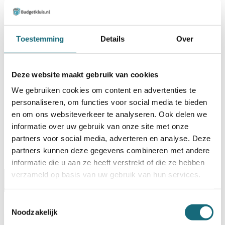
TOEVOEGEN AAN WINKELWAGEN
Toestemming
Details
Over
BESTELLEN OP REKENING
Op voorraad? Besteld voor
14:30 uur,
dezelfde werkdag
Deze website maakt gebruik van cookies
verstuurd!
We gebruiken cookies om content en advertenties te
Uw keuze zal
toevoegen aan het totaalbedrag
personaliseren, om functies voor social media te bieden
en om ons websiteverkeer te analyseren. Ook delen we
informatie over uw gebruik van onze site met onze
partners voor social media, adverteren en analyse. Deze
partners kunnen deze gegevens combineren met andere
informatie die u aan ze heeft verstrekt of die ze hebben
verzameld op basis van uw gebruik van hun services.
Omschrijving
Certificaten
Specificaties
Toestemmingsselectie
Alternatieven
Levering Opties
Noodzakelijk