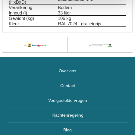
(HxBxD)
Verankering
Bodem
Inhoud (l)
33 liter
Gewicht (kg)
106 kg
Kleur
RAL 7024 - grafietgrijs
Over ons
Contact
Veelgestelde vragen
Klachtenregeling
Blog