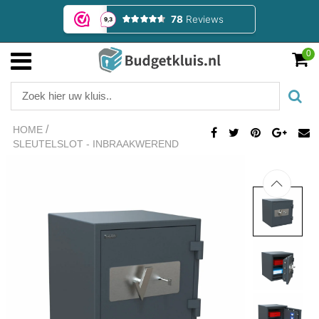
0
/
HOME
SLEUTELSLOT - INBRAAKWEREND