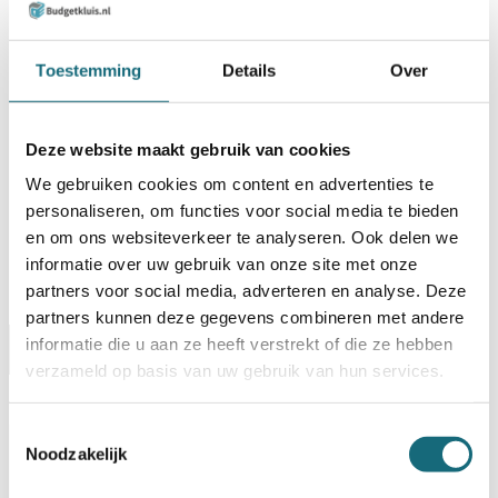
BESTELLEN OP REKENING
Toestemming
Details
Over
Op voorraad? Besteld voor
14:30 uur,
dezelfde werkdag
verstuurd!
Deze website maakt gebruik van cookies
Uw keuze zal
toevoegen aan het totaalbedrag
We gebruiken cookies om content en advertenties te
personaliseren, om functies voor social media te bieden
en om ons websiteverkeer te analyseren. Ook delen we
informatie over uw gebruik van onze site met onze
partners voor social media, adverteren en analyse. Deze
partners kunnen deze gegevens combineren met andere
informatie die u aan ze heeft verstrekt of die ze hebben
Omschrijving
Certificaten
Specificaties
verzameld op basis van uw gebruik van hun services.
Alternatieven
Levering Opties
Toestemmingsselectie
Noodzakelijk
Artikelnummer
1101000108
EAN code
8713032221214
Merk
Salvus