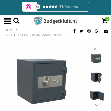
0
/
HOME
SLEUTELSLOT - INBRAAKWEREND