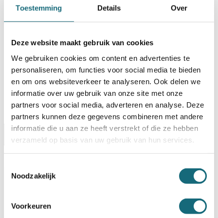
BESTELLEN OP REKENING
Toestemming
Details
Over
Op voorraad? Besteld voor
14:30 uur,
dezelfde werkdag
verstuurd!
Deze website maakt gebruik van cookies
Uw keuze zal
toevoegen aan het totaalbedrag
We gebruiken cookies om content en advertenties te
personaliseren, om functies voor social media te bieden
en om ons websiteverkeer te analyseren. Ook delen we
informatie over uw gebruik van onze site met onze
partners voor social media, adverteren en analyse. Deze
partners kunnen deze gegevens combineren met andere
informatie die u aan ze heeft verstrekt of die ze hebben
Omschrijving
Certificaten
Specificaties
verzameld op basis van uw gebruik van hun services.
Alternatieven
Levering Opties
Toestemmingsselectie
Noodzakelijk
Artikelnummer
1101000704
EAN code
8713032375795
Merk
Salvus
Voorkeuren
Inbraak- en brandwerende
Type product
privékluis