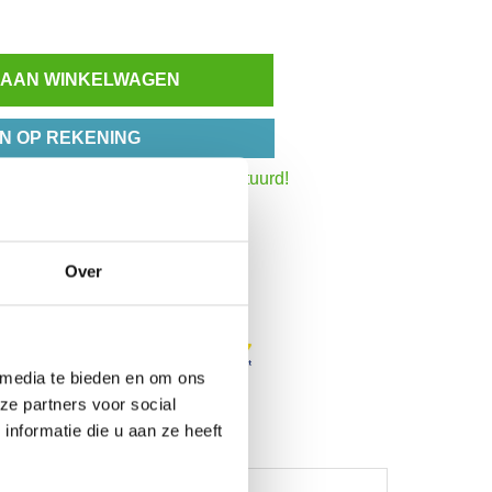
 AAN WINKELWAGEN
N OP REKENING
:30 uur,
dezelfde werkdag verstuurd!
Inzoomen
het totaalbedrag
Over
 media te bieden en om ons
ze partners voor social
nformatie die u aan ze heeft