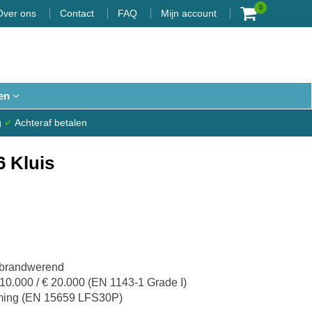
0
Over ons
Contact
FAQ
Mijn account
en
g
✔
Achteraf betalen
 Kluis
n brandwerend
10.000 / € 20.000 (EN 1143-1 Grade I)
ming (EN 15659 LFS30P)