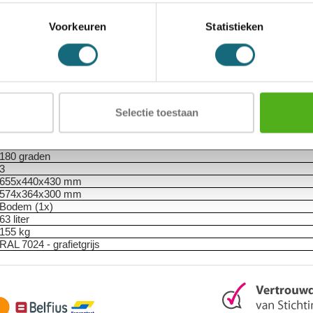
1101000710
8713032375856
Voorkeuren
Statistieken
Salvus
Inbraak- en brandwerende privékluis
Salvus Ravenna 6
EN 1300 gecertificeerd dubbelbaard klavierslot met 2 sleutels
1 legbord in hoogte verstelbaar
ECB-S gecertificeerde inbraakwerendheid volgens EN 1143-1 Grade 
ECB-S gecertificeerde brandwerendheid volgens EN 15659 LFS30P
Selectie toestaan
30 minuten
Papier
€ 10.000 contant / € 20.000 kostbaarheden
180 graden
3
655x440x430 mm
574x364x300 mm
Bodem (1x)
63 liter
155 kg
RAL 7024 - grafietgrijs