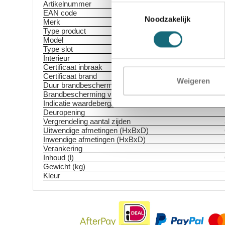
Artikelnummer
Toestemmingsselectie
EAN code
Noodzakelijk
Merk
Type product
Model
Type slot
Interieur
Certificaat inbraak
Certificaat brand
Weigeren
Duur brandbescherming
Brandbescherming voor
Indicatie waardeberging
Deuropening
Vergrendeling aantal zijden
Uitwendige afmetingen (HxBxD)
Inwendige afmetingen (HxBxD)
Verankering
Inhoud (l)
Gewicht (kg)
Kleur