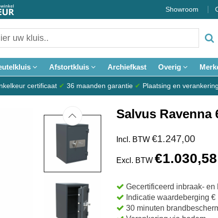
Showroom
eutelkluis
Afstortkluis
Archiefkast
Overig
Merk
elkeur certificaat
✔
36 maanden garantie
✔
Plaatsing en verankerin
Salvus Ravenna 6
€1.247,00
Incl. BTW
€1.030,58
Excl. BTW
Gecertificeerd inbraak- e
Indicatie waardeberging € 
30 minuten brandbescher