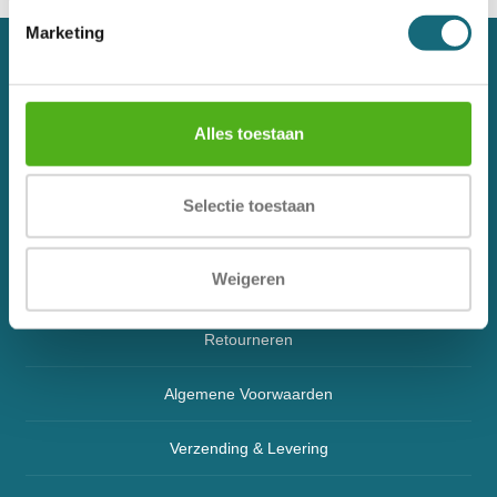
Marketing
Over ons
Contact
Alles toestaan
Veelgestelde vragen
Selectie toestaan
Klachtenregeling
Weigeren
Blog
Retourneren
Algemene Voorwaarden
Verzending & Levering