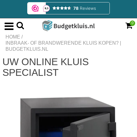
0
HOME
/
INBRAAK- OF BRANDWERENDE KLUIS KOPEN? |
BUDGETKLUIS.NL
UW ONLINE KLUIS
SPECIALIST