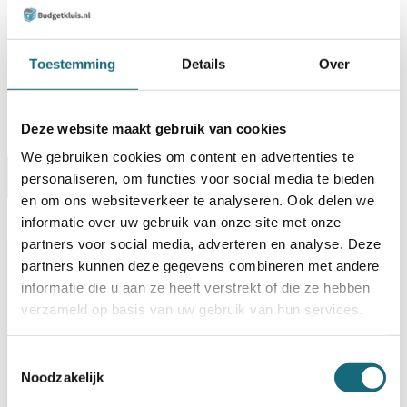
Laat mij weten wanneer dit product weer leverbaar is:
Toestemming
Details
Over
Deze website maakt gebruik van cookies
Ik ga akkoord met de algemene voorwaarden van Budgetkluis.nl
We gebruiken cookies om content en advertenties te
Omschrijving
Documentatie
personaliseren, om functies voor social media te bieden
Specificaties
en om ons websiteverkeer te analyseren. Ook delen we
Alternatieven
Levering Opties
informatie over uw gebruik van onze site met onze
partners voor social media, adverteren en analyse. Deze
partners kunnen deze gegevens combineren met andere
Artikelnummer
1102002171
EAN code
5055409505484
informatie die u aan ze heeft verstrekt of die ze hebben
Merk
Chubbsafes
verzameld op basis van uw gebruik van hun services.
Type product
Safebox
Model
Air UG-10-EL
Type slot
Elektronisch slot
Toestemmingsselectie
Interieur
Voorzien van zachte bekleding
Noodzakelijk
Deuropening
90 graden
Vergrendeling aantal
1